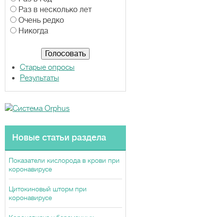
р
Раз в несколько лет
и
Очень редко
а
Никогда
н
т
ы
Старые опросы
Результаты
Новые статьи раздела
Показатели кислорода в крови при
коронавирусе
Цитокиновый шторм при
коронавирусе