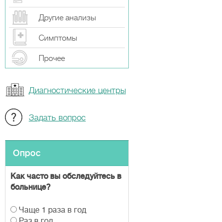
Другие анализы
Симптомы
Прочeе
Диагностические центры
Задать вопрос
Опрос
Как часто вы обследуйтесь в
больнице?
В
Чаще 1 раза в год
а
Раз в год