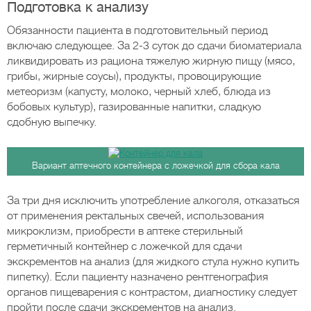
Подготовка к анализу
Обязанности пациента в подготовительный период
включаю следующее. За 2-3 суток до сдачи биоматериала
ликвидировать из рациона тяжелую жирную пищу (мясо,
грибы, жирные соусы), продукты, провоцирующие
метеоризм (капусту, молоко, черный хлеб, блюда из
бобовых культур), газированные напитки, сладкую
сдобную выпечку.
Вариант аптечного контейнера с ложечкой для сбора кала
За три дня исключить употребление алкоголя, отказаться
от применения ректальных свечей, использования
микроклизм, приобрести в аптеке стерильный
герметичный контейнер с ложечкой для сдачи
экскрементов на анализ (для жидкого стула нужно купить
пипетку). Если пациенту назначено рентгенография
органов пищеварения с контрастом, диагностику следует
пройти после сдачи экскрементов на анализ.