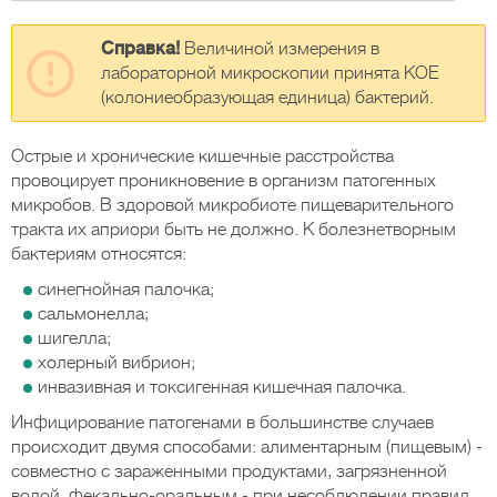
Справка!
Величиной измерения в
лабораторной микроскопии принята КОЕ
(колониеобразующая единица) бактерий.
Острые и хронические кишечные расстройства
провоцирует проникновение в организм патогенных
микробов. В здоровой микробиоте пищеварительного
тракта их априори быть не должно. К болезнетворным
бактериям относятся:
синегнойная палочка;
сальмонелла;
шигелла;
холерный вибрион;
инвазивная и токсигенная кишечная палочка.
Инфицирование патогенами в большинстве случаев
происходит двумя способами: алиментарным (пищевым) -
совместно с зараженными продуктами, загрязненной
водой, фекально-оральным - при несоблюдении правил