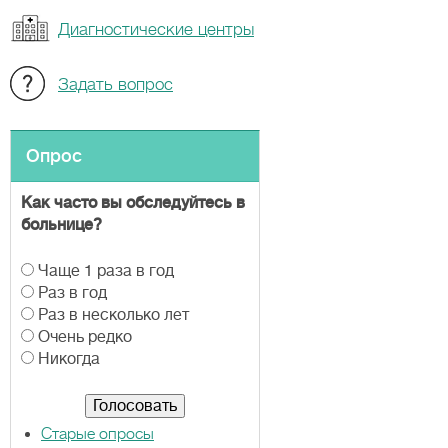
Диагностические центры
Задать вопрос
Опрос
Как часто вы обследуйтесь в
больнице?
В
Чаще 1 раза в год
а
Раз в год
р
Раз в несколько лет
и
Очень редко
а
Никогда
н
т
ы
Старые опросы