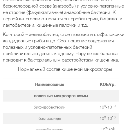
бескислородной среде (анаэробы) и условно-патогенные
не строгие (факультативные) анаэробные бактерии. К
первой категории относятся энтеробактерии, бифидо- и
лактобактерии, кишечные палочки и т.д.
Ко второй – хеликобактер, стрептококки и стафилококки,
кандидозные грибы и др. Соотношение содержания
полезных и условно-патогенных бактерий
приблизительно девять к одному. Нарушение баланса
приводит к бактериальным расстройствам кишечника.
Нормальный состав кишечной микрофлоры
Наименование
КОЕ/гр.
полезные микроорганизмы
9
10
бифидобактерии
10
-10
9
10
бактероиды
10
-10
7-
8
лактобактерии
10
10