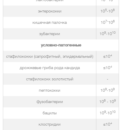
5
8
энтерококки
10
-10
7-
8
кишечная палочка
10
10
9
10
эубактерии
10
-10
условно-патогенные
4
стафилококки (сапрофитный, эпидермальный)
≤10
4
дрожжевые гриба рода кандида
≤10
стафилококк золотистый
-
9
9
пептококки
10
-10
8
9
фузобактерии
10
- 10
9
10
бацилы
10
-10
4
клостридии
≤10