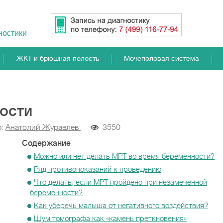
ностики
ЖКТ и брюшная полость
Мочеполовая система
ости
р:
Анатолий Журавлев
3550
Содержание
Можно или нет делать МРТ во время беременности?
Ряд противопоказаний к проведению
Что делать, если МРТ пройдено при незамеченной
беременности?
Как уберечь малыша от негативного воздействия?
Шум томографа как «камень преткновения»