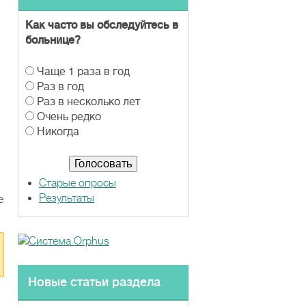
Как часто вы обследуйтесь в
больнице?
В
Чаще 1 раза в год
а
Раз в год
р
Раз в несколько лет
и
Очень редко
а
Никогда
н
т
ы
Старые опросы
Результаты
е
Новые статьи раздела