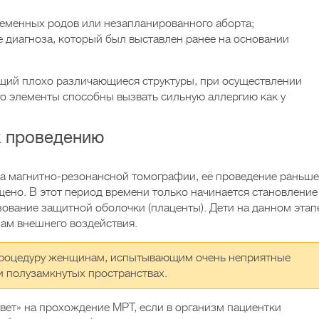
еменных родов или незапланированного аборта;
диагноза, который был выставлен ранее на основании
ющий плохо различающиеся структуры, при осуществлении
го элементы способны вызвать сильную аллергию как у
к проведению
ва магнитно-резонансной томографии, её проведение раньше
щено. В этот период времени только начинается становление
ование защитной оболочки (плаценты). Дети на данном этап
ам внешнего воздействия.
процедуру женщинам, испытывающим очень неприятные
 полузамкнутых пространствах.
свет» на прохождение МРТ, если в организм пациентки