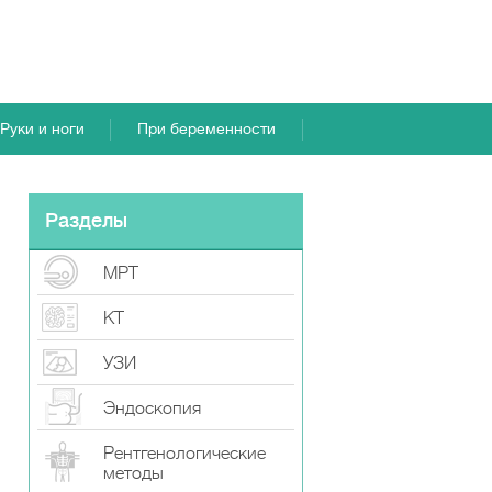
Руки и ноги
При беременности
Разделы
МРТ
КТ
УЗИ
Эндоскопия
Рентгенологические
методы