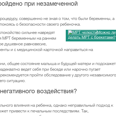
ройдено при незамеченной
роцедуру, совершенно не зная о том, что были беременны, а
спокоясь о безопасности своего ребеночка.
спокойство сильнее навредят
Можно ли
делать МРТ с брекетами?
ия МРТ беременным на раннем
вое душевное равновесие,
енты и с медицинской карточкой направиться на
зни, общее состояние малыша и будущей матери и подскажет
адекватно ведет себя при беседе или нарочно пугает
рекомендуется пройти обследование у другого независимог
его ситуацию.
негативного воздействия?
льного влияния на ребенка, однако неправильный подход к
жет привести к печальным последствиям. Так,