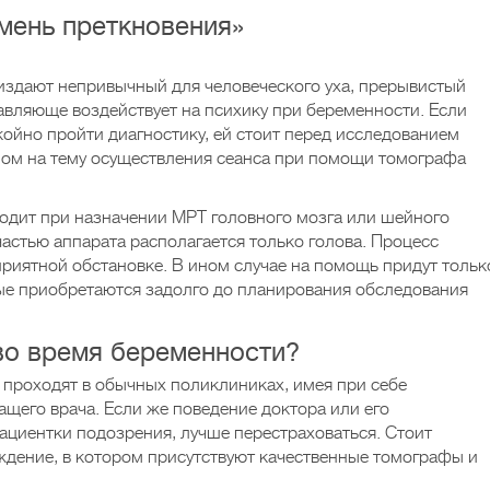
мень преткновения»
издают непривычный для человеческого уха, прерывистый
авляюще воздействует на психику при беременности. Если
койно пройти диагностику, ей стоит перед исследованием
лом на тему осуществления сеанса при помощи томографа
дходит при назначении МРТ головного мозга или шейного
астью аппарата располагается только голова. Процесс
приятной обстановке. В ином случае на помощь придут тольк
ые приобретаются задолго до планирования обследования
во время беременности?
проходят в обычных поликлиниках, имея при себе
ащего врача. Если же поведение доктора или его
ациентки подозрения, лучше перестраховаться. Стоит
ждение, в котором присутствуют качественные томографы и