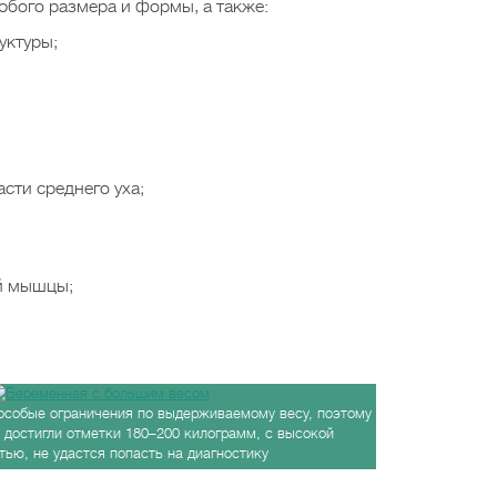
бого размера и формы, а также:
уктуры;
сти среднего уха;
й мышцы;
особые ограничения по выдерживаемому весу, поэтому
достигли отметки 180–200 килограмм, с высокой
тью, не удастся попасть на диагностику