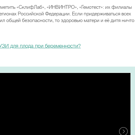
метить «СклифЛаб», «ИНВИНТРО», «Гемотест»: их филиалы
регионах Российской Федерации. Если придерживаться всех
ил общей безопасности, то здоровью матери и её дитя ничто
УЗИ для плода при беременности?