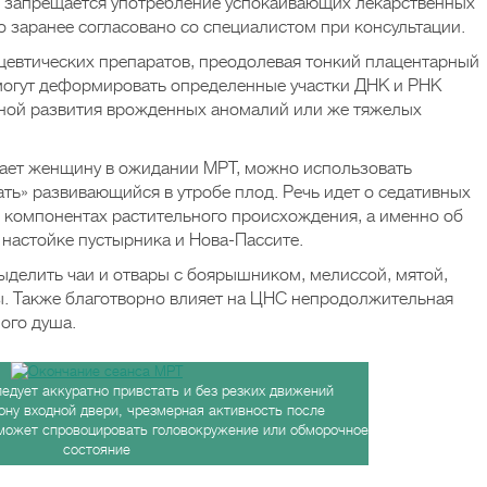
 запрещается употребление успокаивающих лекарственных
о заранее согласовано со специалистом при консультации.
евтических препаратов, преодолевая тонкий плацентарный
 могут деформировать определенные участки ДНК и РНК
ной развития врожденных аномалий или же тяжелых
идает женщину в ожидании МРТ, можно использовать
вать» развивающийся в утробе плод. Речь идет о седативных
 компонентах растительного происхождения, а именно об
 настойке пустырника и Нова-Пассите.
делить чаи и отвары с боярышником, мелиссой, мятой,
ы. Также благотворно влияет на ЦНС непродолжительная
ого душа.
едует аккуратно привстать и без резких движений
ону входной двери, чрезмерная активность после
может спровоцировать головокружение или обморочное
состояние