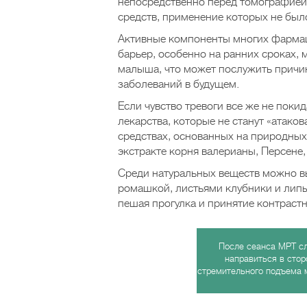
непосредственно перед томографией
средств, применение которых не был
Активные компоненты многих фармац
барьер, особенно на ранних сроках,
малыша, что может послужить причи
заболеваний в будущем.
Если чувство тревоги все же не пок
лекарства, которые не станут «атако
средствах, основанных на природных
экстракте корня валерианы, Персене,
Среди натуральных веществ можно вы
ромашкой, листьями клубники и лип
пешая прогулка и принятие контрастн
После сеанса МРТ сл
направиться в стор
стремительного подъема 