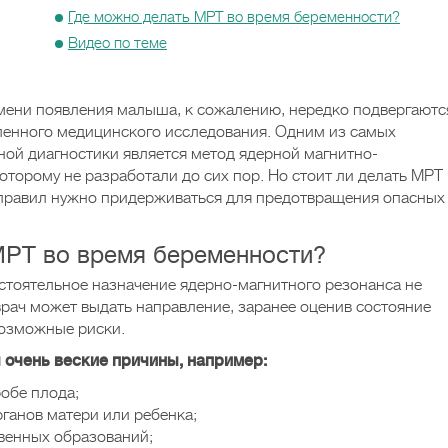
Где можно делать МРТ во время беременности?
Видео по теме
ени появления малыша, к сожалению, нередко подвергаютс
енного медицинского исследования. Одним из самых
ой диагностики является метод ядерной магнитно-
оторому не разработали до сих пор. Но стоит ли делать МРТ
 правил нужно придерживаться для предотвращения опасных
МРТ во время беременности?
стоятельное назначение ядерно-магнитного резонанса не
врач может выдать направление, заранее оценив состояние
возможные риски.
очень веские причины, например:
обе плода;
ганов матери или ребенка;
венных образований;