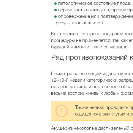
патологическое состояние плода;
вероятность выкидыша, преждевр
опровержение или подтверждение 
результатов анализов.
Как правило, контраст, подкрашива
процедуры не применяется, так как е
будущей мамочки, так и её малыша.
Ряд противопоказаний 
Несмотря на все видимые достоинст
12–13-й недели категорически запре
органов малыша и постепенное образ
весьма восприимчивы к любым форм
Также нельзя проводить 
ощущения в замкнутых или
Акушер-гинеколог не даст «зеленый 