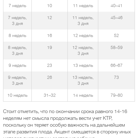
7 недель
10
11 недель
40–41
7 недель,
12
11 недель,
45–46
3 дня
3 дня
8 недель
16
12 недель
52
8 недель,
19
12 недель,
58–59
3 дня
3 дня
9 недель
23
13 недель
66–67
9 недель,
26
13 недель,
73
3 дня
3 дня
10 недель
31–32
14 недель
79–80
Стоит отметить, что по окончании срока равного 14-16
неделям нет смысла продолжать вести учет КТР,
поскольку он теряет особую важность на дальнейшем
этапе развития плода. Акцент смещается в сторону иных