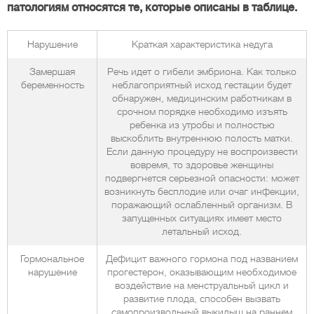
патологиям относятся те, которые описаны в таблице.
Нарушение
Краткая характеристика недуга
Замершая
Речь идет о гибели эмбриона. Как только
беременность
неблагоприятный исход гестации будет
обнаружен, медицинским работникам в
срочном порядке необходимо изъять
ребенка из утробы и полностью
выскоблить внутреннюю полость матки.
Если данную процедуру не воспроизвести
вовремя, то здоровье женщины
подвергнется серьезной опасности: может
возникнуть бесплодие или очаг инфекции,
поражающий ослабленный организм. В
запущенных ситуациях имеет место
летальный исход.
Гормональное
Дефицит важного гормона под названием
нарушение
прогестерон, оказывающим необходимое
воздействие на менструальный цикл и
развитие плода, способен вызвать
самопроизвольный выкидыш на раннем