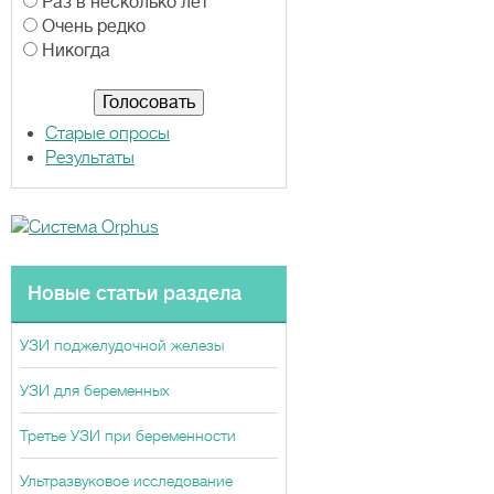
р
Раз в несколько лет
и
Очень редко
а
Никогда
н
т
ы
Старые опросы
Результаты
Новые статьи раздела
УЗИ поджелудочной железы
УЗИ для беременных
Третье УЗИ при беременности
Ультразвуковое исследование