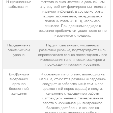
Инфекционные
Негативно сказывается на дальнейшем
заболевания
внутриутробном формировании плода и
наличие инфекций, в состав которых
входят заболевания, передающиеся
половым путем (ЗППП), например,
сифилис. При должном подходе к
решению проблемы ситуация постепенно
изменяется к лучшему.
Нарушение на
Недуги, связанные с умственным
генетическом
развитием ребенка, подтверждаются или
уровне
опровергаются только после тщательного
исследования генетических маркеров и
прохождения кариотипирования.
Дисфункция
К основным патологиям, влияющим на
внутренних
малыша, относятся различные сердечно-
органов
сосудистые заболевания (в том числе
беременной
врожденный порок сердца) и недуги,
женщины
связанные с нарушением работы
щитовидной железы. Своевременная
забота о нормализации внутреннего
баланса дает больше шансов на
вынашивание здорового ребенка.