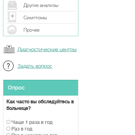
Другие анализы
Симптомы
Прочeе
Диагностические центры
Задать вопрос
Опрос
Как часто вы обследуйтесь в
больнице?
В
Чаще 1 раза в год
а
Раз в год