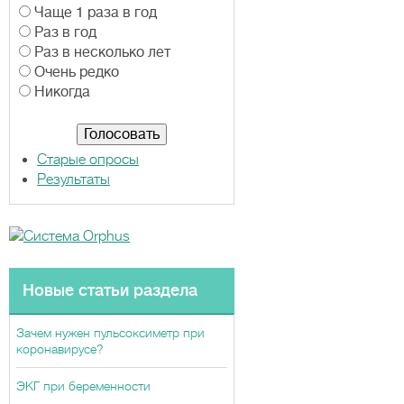
В
Чаще 1 раза в год
а
Раз в год
р
Раз в несколько лет
и
Очень редко
а
Никогда
н
т
ы
Старые опросы
Результаты
Новые статьи раздела
Зачем нужен пульсоксиметр при
коронавирусе?
ЭКГ при беременности