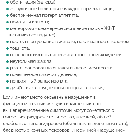
обстипация (запоры);
желудочные боли после каждого приема пищи;
беспричинная потеря аппетита;
приступы изжоги;
метеоризм (чрезмерное скопление газов в ЖКТ,
вызывающее вздутие);
постоянное урчание в животе, не связанное с голодом;
тошнота;
непереносимость пищи животного происхождения;
неутолимая жажда;
рвота, сопровождающаяся выделением крови;
повышенное слюноотделение;
неприятный запах изо рта;
дисфагия (затрудненный процесс глотания).
Если имеют место серьезные нарушения в
функционировании желудка и кишечника, то
вышеперечисленные симптомы могут сочетаться с
мигренью, раздражительностью, анемией, общей
слабостью, гипергидрозом (обильным выделением пота),
бледностью кожных покровов, инсомнией (нарушением