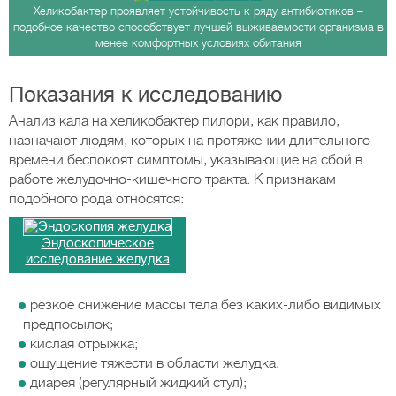
Хеликобактер проявляет устойчивость к ряду антибиотиков –
подобное качество способствует лучшей выживаемости организма в
менее комфортных условиях обитания
Показания к исследованию
Анализ кала на хеликобактер пилори, как правило,
назначают людям, которых на протяжении длительного
времени беспокоят симптомы, указывающие на сбой в
работе желудочно-кишечного тракта. К признакам
подобного рода относятся:
Эндоскопическое
исследование желудка
резкое снижение массы тела без каких-либо видимых
предпосылок;
кислая отрыжка;
ощущение тяжести в области желудка;
диарея (регулярный жидкий стул);