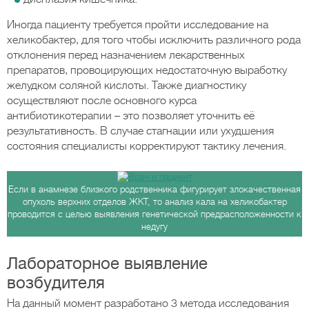
Иногда пациенту требуется пройти исследование на
хеликобактер, для того чтобы исключить различного рода
отклонения перед назначением лекарственных
препаратов, провоцирующих недостаточную выработку
желудком соляной кислоты. Также диагностику
осуществляют после основного курса
антибиотикотерапии – это позволяет уточнить её
результативность. В случае стагнации или ухудшения
состояния специалисты корректируют тактику лечения.
Если в анамнезе близкого родственника фигурирует злокачественная
опухоль верхних отделов ЖКТ, то анализ кала на хеликобактер
проводится с целью выявления генетической предрасположенности к
недугу
Лабораторное выявление
возбудителя
На данный момент разработано 3 метода исследования