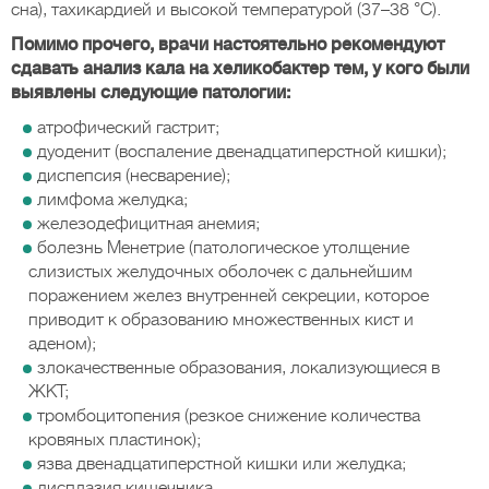
сна), тахикардией и высокой температурой (37–38 °C).
Помимо прочего, врачи настоятельно рекомендуют
сдавать анализ кала на хеликобактер тем, у кого были
выявлены следующие патологии:
атрофический гастрит;
дуоденит (воспаление двенадцатиперстной кишки);
диспепсия (несварение);
лимфома желудка;
железодефицитная анемия;
болезнь Менетрие (патологическое утолщение
слизистых желудочных оболочек с дальнейшим
поражением желез внутренней секреции, которое
приводит к образованию множественных кист и
аденом);
злокачественные образования, локализующиеся в
ЖКТ;
тромбоцитопения (резкое снижение количества
кровяных пластинок);
язва двенадцатиперстной кишки или желудка;
дисплазия кишечника.