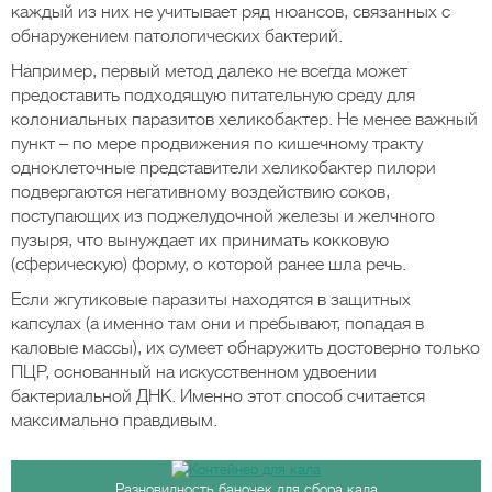
каждый из них не учитывает ряд нюансов, связанных с
обнаружением патологических бактерий.
Например, первый метод далеко не всегда может
предоставить подходящую питательную среду для
колониальных паразитов хеликобактер. Не менее важный
пункт – по мере продвижения по кишечному тракту
одноклеточные представители хеликобактер пилори
подвергаются негативному воздействию соков,
поступающих из поджелудочной железы и желчного
пузыря, что вынуждает их принимать кокковую
(сферическую) форму, о которой ранее шла речь.
Если жгутиковые паразиты находятся в защитных
капсулах (а именно там они и пребывают, попадая в
каловые массы), их сумеет обнаружить достоверно только
ПЦР, основанный на искусственном удвоении
бактериальной ДНК. Именно этот способ считается
максимально правдивым.
Разновидность баночек для сбора кала