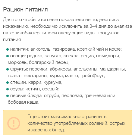
Рацион питания
Для того чтобы итоговые показатели не подверглись
искажению, необходимо исключить за 3–4 дня до анализа
на хеликобактер пилори следующие виды продуктов
питания:
напитки: алкоголь, газировка, крепкий чай и кофе;
овощи: редька, капуста, свекла, редис, помидоры,
морковь, болгарский перец;
фрукты: персики, абрикосы, апельсины, мандарины,
гранат, нектарины, хурма, манго, грейпфрут;
специи: карри, куркума;
соусы: кетчуп, соевый;
первые блюда: отруби, перловая, гречневая или
бобовая каша.
Еще стоит максимально ограничить
количество употребляемых солений, острых
и жареных блюд.