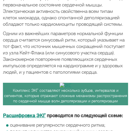
первоначальное состояние сердечной мышцы.
Электрическая активность свойственна всем типам
клеток миокарда, однако спонтанной деполяризацией
обладают только кардиомиоциты проводящей системы.
Одним из важнейших параметров нормальной функции
сердца считается синусовый ритм, который указывает на
тот факт, что источник мышечных сокращений поступает
из узла Кейт-Флака (или синусового участка сердца).
Закономерное повторение появляющихся сердечных
импульсов определяется на кардиограмме и у здоровых
людей, и у пациентов с патологиями сердца.
Комплекс ЭКГ составляют несколько зубцов, интервалов и
сегментов, которые отражают сложные механизмы распространения
по сердечной мышце волн деполяризации и реполяризации
Расшифровка ЭКГ
проводится по следующей схеме:
оценивание регулярности сердечного ритма;