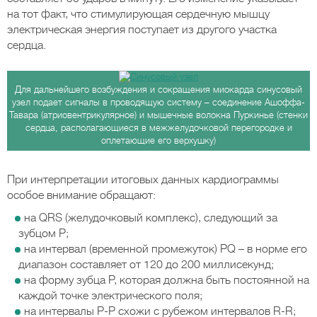
на тот факт, что стимулирующая сердечную мышцу
электрическая энергия поступает из другого участка
сердца.
Для дальнейшего возбуждения и сокращения миокарда синусовый
узел подает сигналы в проводящую систему – соединение Ашоффа-
Тавара (атриовентрикулярное) и мышечные волокна Пуркинье (стенки
сердца, располагающиеся в межжелудочковой перегородке и
оплетающие его верхушку)
При интерпретации итоговых данных кардиограммы
особое внимание обращают:
на QRS (желудочковый комплекс), следующий за
зубцом Р;
на интервал (временной промежуток) PQ – в норме его
диапазон составляет от 120 до 200 миллисекунд;
на форму зубца Р, которая должна быть постоянной на
каждой точке электрического поля;
на интервалы Р-Р схожи с рубежом интервалов R-R;