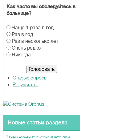
Как часто вы обследуйтесь в
больнице?
В
Чаще 1 раза в год
а
Раз в год
р
Раз в несколько лет
и
Очень редко
а
Никогда
н
т
ы
Старые опросы
Результаты
Новые статьи раздела
Зачем нужен пульсоксиметр при