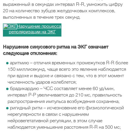
выраженный в секундах интервал R-R, умножить цифру
20 на количество зубцов желудочковых комплексов,
выполненных в течение трех секунд.
Нарушение процесса
реполяризации на ЭКГ
Нарушение синусового ритма на ЭКГ означает
следующие отклонения:
аритмию – отличия временных промежутков R-R более
150 миллисекунд, чаще всего это явление наблюдается
при вдохе и выдохе и связано с тем, что в этот момент
численность ударов колеблется;
брадикардию – ЧСС составляет менее 60 уд/мин,
интервал Р-Р увеличивается до 210 мс, правильность
распространения импульса возбуждения сохранена;
ригидный ритм – исчезновение его физиологической
нерегулярности в связи с нарушением
нейровегетативной регуляции, в этом случае
наблюдается уменьшение расстояния R-R на 500 мс;