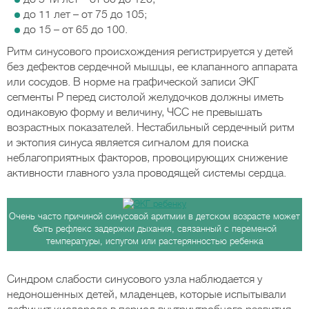
до 11 лет – от 75 до 105;
до 15 – от 65 до 100.
Ритм синусового происхождения регистрируется у детей
без дефектов сердечной мышцы, ее клапанного аппарата
или сосудов. В норме на графической записи ЭКГ
сегменты Р перед систолой желудочков должны иметь
одинаковую форму и величину, ЧСС не превышать
возрастных показателей. Нестабильный сердечный ритм
и эктопия синуса является сигналом для поиска
неблагоприятных факторов, провоцирующих снижение
активности главного узла проводящей системы сердца.
Очень часто причиной синусовой аритмии в детском возрасте может
быть рефлекс задержки дыхания, связанный с переменой
температуры, испугом или растерянностью ребенка
Синдром слабости синусового узла наблюдается у
недоношенных детей, младенцев, которые испытывали