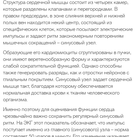
Структура сердечной мышцы состоит из четырех камер,
которые разделены клапанами и перегородками. В
правом предсердии, в зоне слияния верхней и нижней
полых вен находится некий центр, состоящий из
специфических клеток, которые посылают электрические
импульсы и задают ритм закономерным повторениям
мышечных сокращений – синусовый узел.
Образующие его кардиомиоциты сгруппированы в пучки,
они имеют веретенообразную форму и характеризуются
слабой сократительной функцией. Однако способны
также генерировать разряды, как и отростки нейронов с
глиальным покрытием. Синусовый узел задает сердечной
мышце такт, благодаря которому обеспечивается
нормальная доставка крови к тканям человеческого
организма.
Именно поэтому для оценивания функции сердца
чрезвычайно важно сохранить регулярный синусовый
ритм. На ЭКГ этот показатель обозначает, что импульс
поступает именно из главного (синусового) узла – норма
составляет 50 ударов в минуту. Его изменение указывает