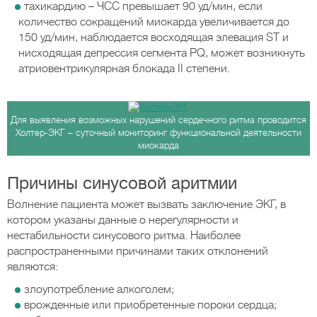
тахикардию – ЧСС превышает 90 уд/мин, если
количество сокращений миокарда увеличивается до
150 уд/мин, наблюдается восходящая элевация ST и
нисходящая депрессия сегмента PQ, может возникнуть
атриовентрикулярная блокада II степени.
Для выявления возможных нарушений сердечного ритма проводится
Холтер-ЭКГ – суточный мониторинг функциональной деятельности
миокарда
Причины синусовой аритмии
Волнение пациента может вызвать заключение ЭКГ, в
котором указаны данные о нерегулярности и
нестабильности синусового ритма. Наиболее
распространенными причинами таких отклонений
являются:
злоупотребление алкоголем;
врожденные или приобретенные пороки сердца;