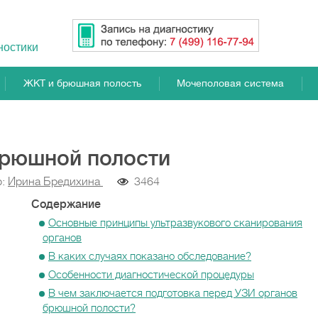
ностики
ЖКТ и брюшная полость
Мочеполовая система
брюшной полости
р:
Ирина Бредихина
3464
Содержание
Основные принципы ультразвукового сканирования
органов
В каких случаях показано обследование?
Особенности диагностической процедуры
В чем заключается подготовка перед УЗИ органов
брюшной полости?