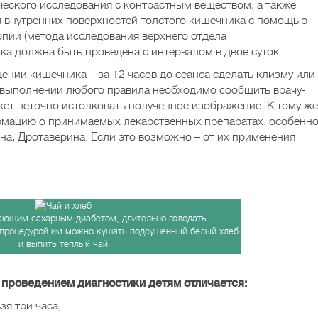
ческого исследования с контрастным веществом, а также
я внутренних поверхностей толстого кишечника с помощью
пии (метода исследования верхнего отдела
ка должна быть проведена с интервалом в двое суток.
нии кишечника – за 12 часов до сеанса сделать клизму или
невыполнении любого правила необходимо сообщить врачу-
жет неточно истолковать полученное изображение. К тому же
рмацию о принимаемых лекарственных препаратах, особенн
на, Дротаверина. Если это возможно – от их применения
ающим сахарным диабетом, длительно голодать
 процедурой им можно кушать подсушенный белый хлеб
и выпить теплый чай
 проведением диагностики детям отличается:
зя три часа;