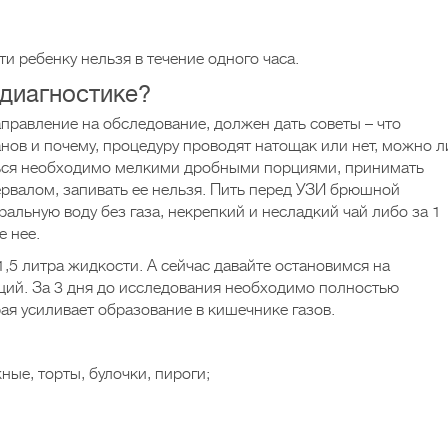
 ребенку нельзя в течение одного часа.
 диагностике?
правление на обследование, должен дать советы – что
нов и почему, процедуру проводят натощак или нет, можно л
аться необходимо мелкими дробными порциями, принимать
рвалом, запивать ее нельзя. Пить перед УЗИ брюшной
льную воду без газа, некрепкий и несладкий чай либо за 1
е нее.
,5 литра жидкости. А сейчас давайте остановимся на
ий. За 3 дня до исследования необходимо полностью
ая усиливает образование в кишечнике газов.
ные, торты, булочки, пироги;