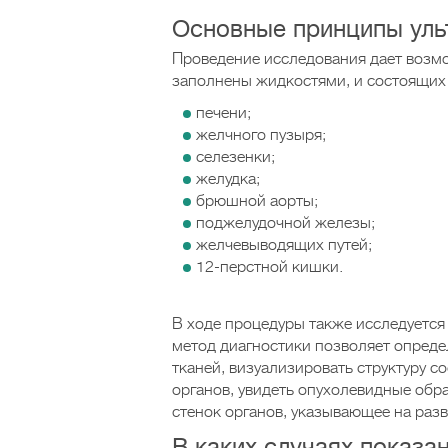
Основные принципы уль
Проведение исследования дает возм
заполнены жидкостями, и состоящих
печени;
желчного пузыря;
селезенки;
желудка;
брюшной аорты;
поджелудочной железы;
желчевыводящих путей;
12-перстной кишки.
В ходе процедуры также исследуется
метод диагностики позволяет определ
тканей, визуализировать структуру с
органов, увидеть опухолевидные обр
стенок органов, указывающее на раз
В каких случаях показа