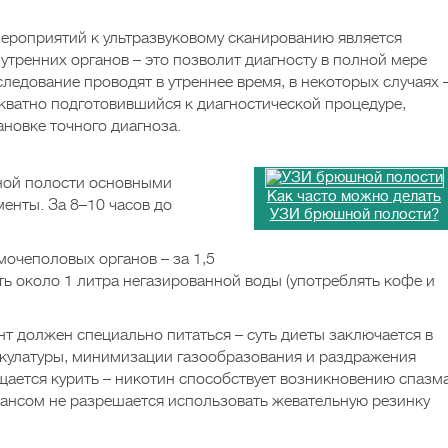
ероприятий к ультразвуковому сканированию является
утренних органов – это позволит диагносту в полной мере
следование проводят в утреннее время, в некоторых случаях 
екватно подготовившийся к диагностической процедуре,
новке точного диагноза.
ной полости основными
Как часто можно делать
енты. За 8–10 часов до
УЗИ брюшной полости?
мочеполовых органов – за 1,5
ь около 1 литра негазированной воды (употреблять кофе и
нт должен специально питаться – суть диеты заключается в
кулатуры, минимизации газообразования и раздражения
ещается курить – никотин способствует возникновению спазм
еансом не разрешается использовать жевательную резинку