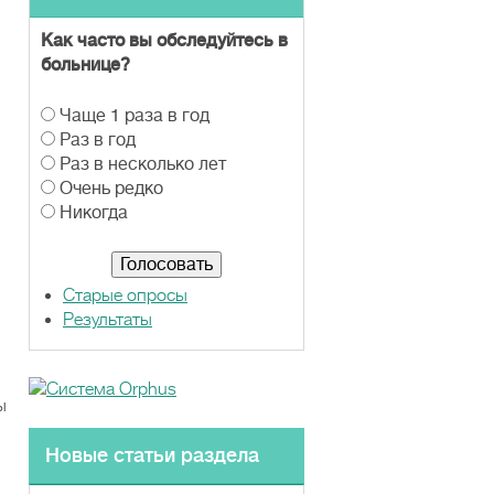
Как часто вы обследуйтесь в
больнице?
В
Чаще 1 раза в год
а
Раз в год
р
Раз в несколько лет
и
Очень редко
а
Никогда
н
т
ы
Старые опросы
Результаты
ы
Новые статьи раздела