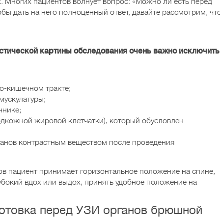
. Многих пациентов волнует вопрос: «Можно ли есть перед
бы дать на него полноценный ответ, давайте рассмотрим, чт
стической картины обследования очень важно исключить
о-кишечном тракте;
мускулатуры;
чнике;
одкожной жировой клетчатки), который обусловлен
анов контрастным веществом после проведения
в пациент принимает горизонтальное положение на спине,
убокий вдох или выдох, принять удобное положение на
готовка перед УЗИ органов брюшной