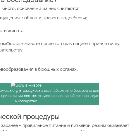
 много, основными из них считаются:
щущения в области правого подреберья;
сти живота;
омфорта в животе после того как пациент принял пищу;
шательству;
овообразования в брюшных органах.
помощью ультразвуковых волн абсолютно безвредно для
 при наличии соответствующих показаний его проводят
многократно
ческой процедуры
 заранее – правильное питание и питьевой режим оказывает