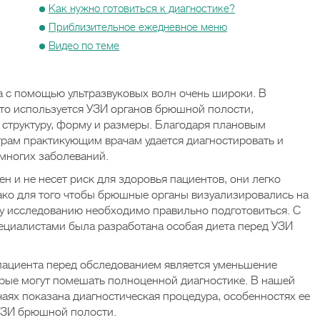
Как нужно готовиться к диагностике?
Приблизительное ежедневное меню
Видео по теме
 с помощью ультразвуковых волн очень широки. В
то используется УЗИ органов брюшной полости,
структуру, форму и размеры. Благодаря плановым
ам практикующим врачам удается диагностировать и
многих заболеваний.
 и не несет риск для здоровья пациентов, они легко
ако для того чтобы брюшные органы визуализировались на
му исследованию необходимо правильно подготовиться. С
циалистами была разработана особая диета перед УЗИ
пациента перед обследованием является уменьшение
орые могут помешать полноценной диагностике. В нашей
учаях показана диагностическая процедура, особенностях ее
 УЗИ брюшной полости.