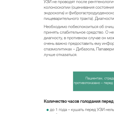
УЗИ не проводят после рентгенологи
колоноскопии (оценивания состояни
эндоскопа) и фиброгастродуоденоско
пищеварительного тракта). Диагности
Необходимо побеспокоиться об очище
принять слабительное средство. О 
диагносту, в противном случае он мо
очень важно предоставить ему инфо
спазмолитиках – Дибазола, Папавери
лучше отказаться.
Пациентам, страд
противопоказано – перед
Количество часов голодания перед
до 1 года – кушать перед УЗИ нель