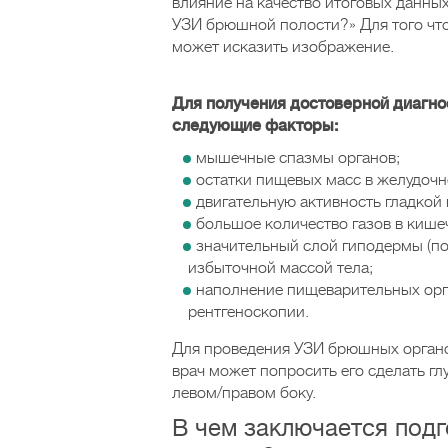
влияние на качество итоговых данных
УЗИ брюшной полости?» Для того что
может исказить изображение.
Для получения достоверной диагно
следующие факторы:
мышечные спазмы органов;
остатки пищевых масс в желудочн
двигательную активность гладкой 
большое количество газов в кише
значительный слой гиподермы (п
избыточной массой тела;
наполнение пищеварительных орг
рентгеноскопии.
Для проведения УЗИ брюшных органо
врач может попросить его сделать гл
левом/правом боку.
В чем заключается под