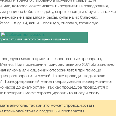
очками и транспортировано в мочевой пузырь. Для
нике, которое может исказить результаты исследования,
 из рациона бобовые, сдобу, сырые овощи и фрукты, а также
 нежирные виды мяса и рыбы, супы на их бульонах,
олее 1 в день), каши – овсяную, рисовую, гречневую.
препараты для мягкого очищения кишечника
 процедуры можно принять лекарственные препараты,
Мезим. При проведении трансректального УЗИ обязательно
ьная клизма или кишечник опорожняется при помощи
дких растворов или свечей. Также проходит подготовка
И. Трансуретральный метод подразумевает воздержание от
о часов до диагностики, так как процедура проводится с
е препараты могут спровоцировать тошноту и рвоту.
мать алкоголь, так как это может спровоцировать
ри взаимодействии с введенным препаратом.