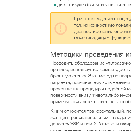
дивертикулез (выпячивание стено
При прохождении процеду
тел, их конкретную локали
диагностирования опреде
мочевыводящую функцию
Методики проведения и
Проводить обследование ультразвуко
правило, используется самый удобны
брюшную стенку. Этот метод не подр
пациента, причиняя ему хоть незнач
прохождения процедуры подобной ме
поверхности внизу живота либо инф
применяются альтернативные способ
К ним относится трансректальный, 
женщин трансвагинальный – введение
делается УЗИ и при 2–3 степени ожи
существенные помехи диагностике – 