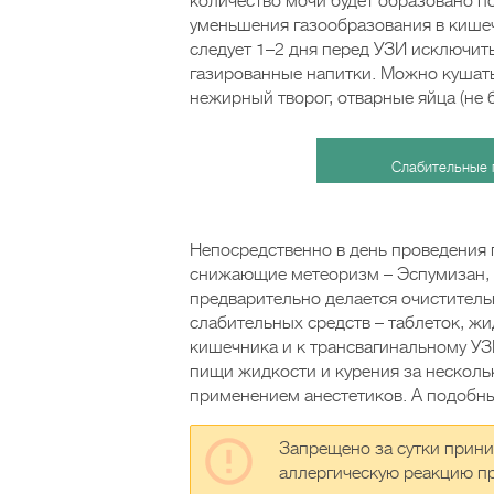
количество мочи будет образовано п
уменьшения газообразования в кишеч
следует 1–2 дня перед УЗИ исключить
газированные напитки. Можно кушать
нежирный творог, отварные яйца (не б
Слабительные 
Непосредственно в день проведения
снижающие метеоризм – Эспумизан, 
предварительно делается очистител
слабительных средств – таблеток, жи
кишечника и к трансвагинальному УЗ
пищи жидкости и курения за нескольк
применением анестетиков. А подобны
Запрещено за сутки прини
аллергическую реакцию п