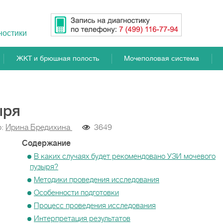
ностики
ЖКТ и брюшная полость
Мочеполовая система
ыря
р:
Ирина Бредихина
3649
Содержание
В каких случаях будет рекомендовано УЗИ мочевого
пузыря?
Методики проведения исследования
Особенности подготовки
Процесс проведения исследования
Интерпретация результатов