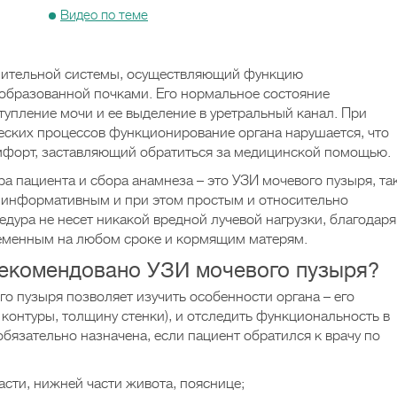
Видео по теме
лительной системы, осуществляющий функцию
 образованной почками. Его нормальное состояние
тупление мочи и ее выделение в уретральный канал. При
еских процессов функционирование органа нарушается, что
форт, заставляющий обратиться за медицинской помощью.
ра пациента и сбора анамнеза – это УЗИ мочевого пузыря, та
о информативным и при этом простым и относительно
дура не несет никакой вредной лучевой нагрузки, благодаря
ременным на любом сроке и кормящим матерям.
 рекомендовано УЗИ мочевого пузыря?
о пузыря позволяет изучить особенности органа – его
 контуры, толщину стенки), и отследить функциональность в
бязательно назначена, если пациент обратился к врачу по
сти, нижней части живота, пояснице;