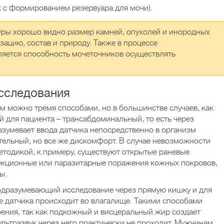
к с формированием резервуара для мочи).
ры хорошо видно размер камней, опухолей и инородных
зацию, состав и природу. Также в процессе
ляется способность мочеточников осуществлять
.
сследования
м можно тремя способами, но в большинстве случаев, как
й для пациента – трансабдоминальный, то есть через
азумевает ввода датчика непосредственно в организм
ительный, но все же дискомфорт. В случае невозможности
тодикой, к примеру, существуют открытые раневые
екционные или паразитарные поражения кожных покровов,
ы.
подразумевающий исследование через прямую кишку и для
 датчика происходит во влагалище. Такими способами
рения, так как подкожный и висцеральный жир создает
ультразвук через него практически не проходит. Мужчинам