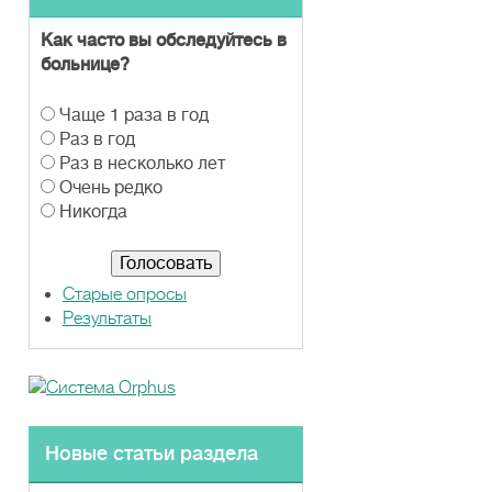
Как часто вы обследуйтесь в
больнице?
В
Чаще 1 раза в год
а
Раз в год
р
Раз в несколько лет
и
Очень редко
а
Никогда
н
т
ы
Старые опросы
Результаты
Новые статьи раздела