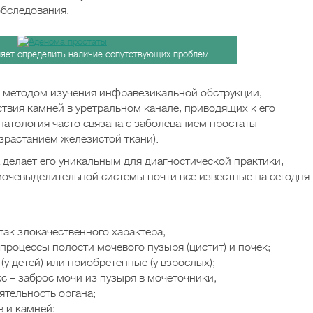
бследования.
ляет определить наличие сопутствующих проблем
 методом изучения инфравезикальной обструкции,
твия камней в уретральном канале, приводящих к его
 патология часто связана с заболеванием простаты –
зрастанием железистой ткани).
 делает его уникальным для диагностической практики,
мочевыделительной системы почти все известные на сегодня
так злокачественного характера;
роцессы полости мочевого пузыря (цистит) и почек;
у детей) или приобретенные (у взрослых);
 – заброс мочи из пузыря в мочеточники;
ятельность органа;
 и камней;