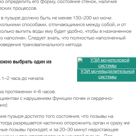
о определить его форму, состояние стенок, наличие
еских процессов.
 в пузыре должно быть не менее 150–200 мл мочи.
колькими способами, отличающимися между собой, и от
сколько выпить воды ему будет удобно, чтобы в назначенное
о наполнен. Следует знать, что полностью наполненный
проведения трансвагинального метода.
ожно выбрать один из
УЗИ мочевыделительной
системы
 1–2 часа до начала
а протяжении 4–6 часов.
ациентам с нарушением функции почек и сердечно-
но).
ие пузыря достигло того состояния, что позывы на
тогда разрешается частично опорожнить орган и сразу же
ьные позывы проходят, и за 20–30 минут недостающее