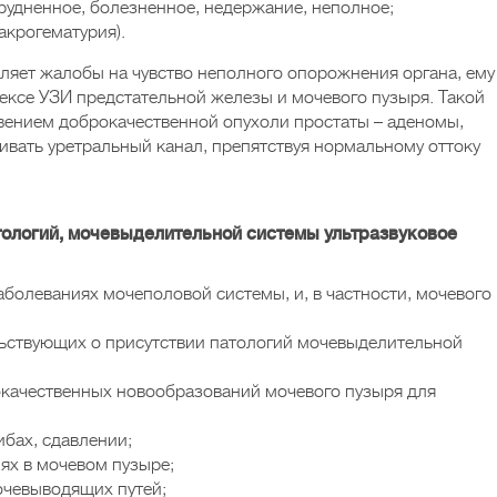
рудненное, болезненное, недержание, неполное;
акрогематурия).
ляет жалобы на чувство неполного опорожнения органа, ему
ексе УЗИ предстательной железы и мочевого пузыря. Такой
вением доброкачественной опухоли простаты – аденомы,
ливать уретральный канал, препятствуя нормальному оттоку
ологий, мочевыделительной системы ультразвуковое
болеваниях мочеполовой системы, и, в частности, мочевого
льствующих о присутствии патологий мочевыделительной
окачественных новообразований мочевого пузыря для
ибах, сдавлении;
ях в мочевом пузыре;
очевыводящих путей;