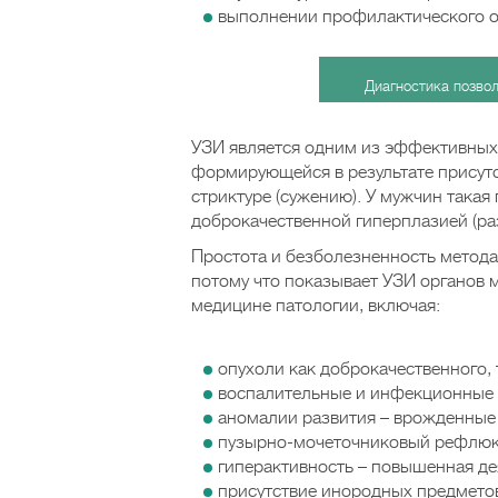
выполнении профилактического о
Диагностика позво
УЗИ является одним из эффективных
формирующейся в результате присутс
стриктуре (сужению). У мужчин такая
доброкачественной гиперплазией (ра
Простота и безболезненность метода
потому что показывает УЗИ органов 
медицине патологии, включая:
опухоли как доброкачественного, 
воспалительные и инфекционные п
аномалии развития – врожденные (
пузырно-мочеточниковый рефлюкс
гиперактивность – повышенная де
присутствие инородных предметов