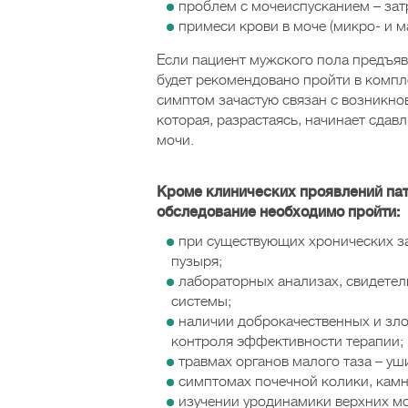
проблем с мочеиспусканием – зат
примеси крови в моче (микро- и м
Если пациент мужского пола предъяв
будет рекомендовано пройти в компл
симптом зачастую связан с возникно
которая, разрастаясь, начинает сдав
мочи.
Кроме клинических проявлений пат
обследование необходимо пройти:
при существующих хронических за
пузыря;
лабораторных анализах, свидете
системы;
наличии доброкачественных и зл
контроля эффективности терапии;
травмах органов малого таза – уш
симптомах почечной колики, камн
изучении уродинамики верхних м