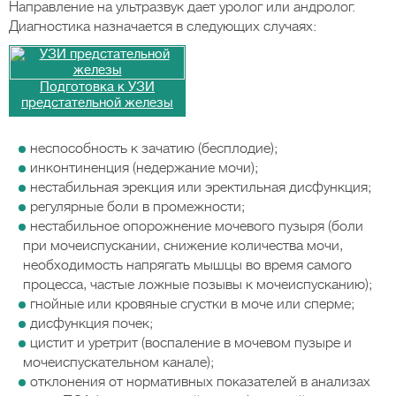
Направление на ультразвук дает уролог или андролог.
Диагностика назначается в следующих случаях:
Подготовка к УЗИ
предстательной железы
неспособность к зачатию (бесплодие);
инконтиненция (недержание мочи);
нестабильная эрекция или эректильная дисфункция;
регулярные боли в промежности;
нестабильное опорожнение мочевого пузыря (боли
при мочеиспускании, снижение количества мочи,
необходимость напрягать мышцы во время самого
процесса, частые ложные позывы к мочеиспусканию);
гнойные или кровяные сгустки в моче или сперме;
дисфункция почек;
цистит и уретрит (воспаление в мочевом пузыре и
мочеиспускательном канале);
отклонения от нормативных показателей в анализах