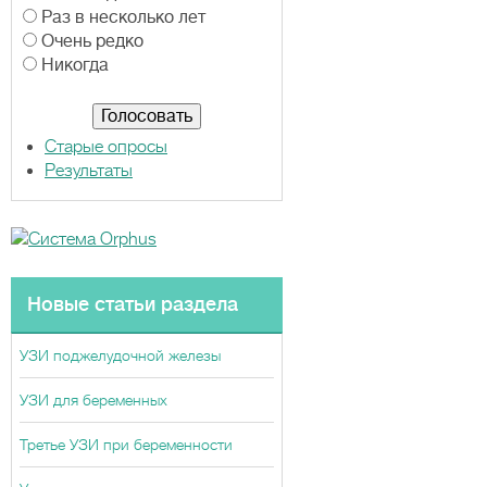
р
Раз в несколько лет
и
Очень редко
а
Никогда
н
т
ы
Старые опросы
Результаты
Новые статьи раздела
УЗИ поджелудочной железы
УЗИ для беременных
Третье УЗИ при беременности