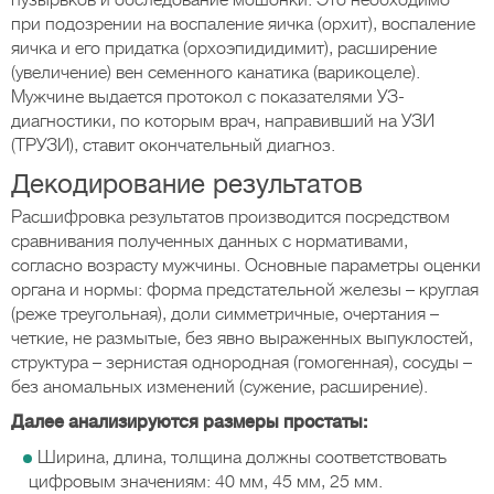
пузырьков и обследование мошонки. Это необходимо
при подозрении на воспаление яичка (орхит), воспаление
яичка и его придатка (орхоэпидидимит), расширение
(увеличение) вен семенного канатика (варикоцеле).
Мужчине выдается протокол с показателями УЗ-
диагностики, по которым врач, направивший на УЗИ
(ТРУЗИ), ставит окончательный диагноз.
Декодирование результатов
Расшифровка результатов производится посредством
сравнивания полученных данных с нормативами,
согласно возрасту мужчины. Основные параметры оценки
органа и нормы: форма предстательной железы – круглая
(реже треугольная), доли симметричные, очертания –
четкие, не размытые, без явно выраженных выпуклостей,
структура – зернистая однородная (гомогенная), сосуды –
без аномальных изменений (сужение, расширение).
Далее анализируются размеры простаты:
Ширина, длина, толщина должны соответствовать
цифровым значениям: 40 мм, 45 мм, 25 мм.