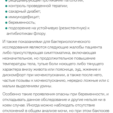
рецидивирующее протекание патологии;
контроль проведенной терапии;
сахарный диабет;
иммунодефицит;
беременность;
подозрение на устойчивую (резистентную) к
антибиотикам флору.
И также показаниями для бактериологического
исследования являются следующие жалобы пациента
либо присутствующая симптоматика, включающая
незначительное, но продолжительное повышение
температуры тела, тупые боли ноющего либо тянущего
характера внизу живота или пояснице, зуд, жжение и
дискомфорт при мочеиспускании, а также после него,
частые позывы к мочеиспусканию, нередко ложные или с
малым выделением урины.
Особенно такие проявления опасны при беременности, и
откладывать данное обследование и другие нельзя ни в
коем случае. Иногда можно наблюдать отсутствие
отклонений в общем анализе мочи, но при этом бакпосев