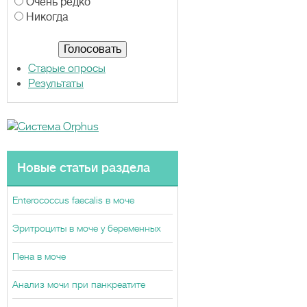
и
Очень редко
а
Никогда
н
т
ы
Старые опросы
Результаты
Новые статьи раздела
Enterococcus faecalis в моче
Эритроциты в моче у беременных
Пена в моче
Анализ мочи при панкреатите