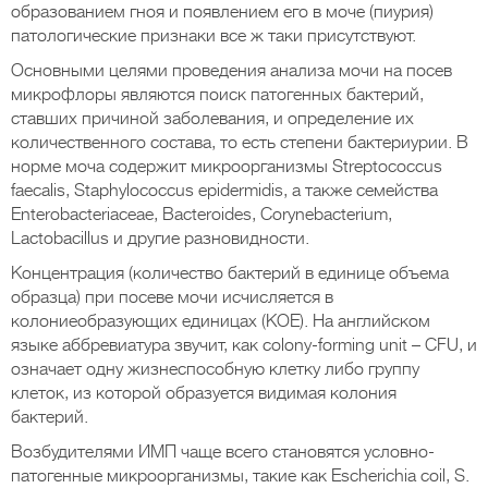
образованием гноя и появлением его в моче (пиурия)
патологические признаки все ж таки присутствуют.
Основными целями проведения анализа мочи на посев
микрофлоры являются поиск патогенных бактерий,
ставших причиной заболевания, и определение их
количественного состава, то есть степени бактериурии. В
норме моча содержит микроорганизмы Streptococcus
faecalis, Staphylococcus epidermidis, а также семейства
Enterobacteriaceae, Bacteroides, Corynebacterium,
Lactobacillus и другие разновидности.
Концентрация (количество бактерий в единице объема
образца) при посеве мочи исчисляется в
колониеобразующих единицах (КОЕ). На английском
языке аббревиатура звучит, как colony-forming unit – CFU, и
означает одну жизнеспособную клетку либо группу
клеток, из которой образуется видимая колония
бактерий.
Возбудителями ИМП чаще всего становятся условно-
патогенные микроорганизмы, такие как Escherichia coil, S.