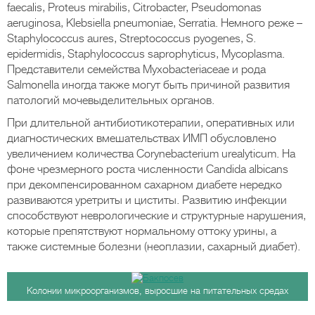
faecalis, Proteus mirabilis, Citrobacter, Pseudomonas
aeruginosa, Klebsiella pneumoniae, Serratia. Немного реже –
Staphylococcus aures, Streptococcus pyogenes, S.
epidermidis, Staphylococcus saprophyticus, Mycoplasma.
Представители семейства Мyxоbacteriaceae и рода
Salmonella иногда также могут быть причиной развития
патологий мочевыделительных органов.
При длительной антибиотикотерапии, оперативных или
диагностических вмешательствах ИМП обусловлено
увеличением количества Corynebacterium urealyticum. На
фоне чрезмерного роста численности Candida albicans
при декомпенсированном сахарном диабете нередко
развиваются уретриты и циститы. Развитию инфекции
способствуют неврологические и структурные нарушения,
которые препятствуют нормальному оттоку урины, а
также системные болезни (неоплазии, сахарный диабет).
Колонии микроорганизмов, выросшие на питательных средах