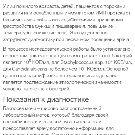
У лиц пожилого возраста, детей, пациентов с пороками
развития или ослабленным иммунитетом ИМП протекают
бессимптомно либо с неспецифическими признаками
(расстройства функции пищеварения, повышение
температуры, снижение веса). Это существенно
затрудняет диагностику при первичном посещении врача.
В процессе исследовательской работы было установлено,
пороговым показателем для грамотрицательных бактерий
5
4
является 10
КОЕ/мл, для Staphylococcus spp. 10
КОЕ/мл,
4
для Candida albicans не более чем 10
КОЕ/мл. Основной
целью при расшифровке материалов исследования
является подтверждение этиологической значимости
условно-патогенных бактерий.
Показания к диагностике
Бакпосев мочи – широко распространенный
лабораторный метод, который благодаря своей
специфичности и высокой чувствительности
предоставляет врачу достаточно информации для