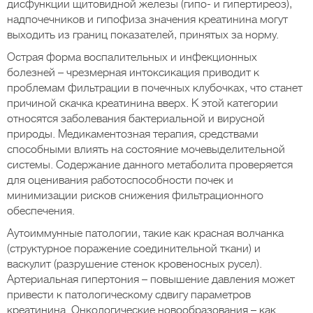
дисфункции щитовидной железы (гипо- и гипертиреоз),
надпочечников и гипофиза значения креатинина могут
выходить из границ показателей, принятых за норму.
Острая форма воспалительных и инфекционных
болезней – чрезмерная интоксикация приводит к
проблемам фильтрации в почечных клубочках, что станет
причиной скачка креатинина вверх. К этой категории
относятся заболевания бактериальной и вирусной
природы. Медикаментозная терапия, средствами
способными влиять на состояние мочевыделительной
системы. Содержание данного метаболита проверяется
для оценивания работоспособности почек и
минимизации рисков снижения фильтрационного
обеспечения.
Аутоиммунные патологии, такие как красная волчанка
(структурное поражение соединительной ткани) и
васкулит (разрушение стенок кровеносных русел).
Артериальная гипертония – повышение давления может
привести к патологическому сдвигу параметров
креатинина. Онкологические новообразования – как