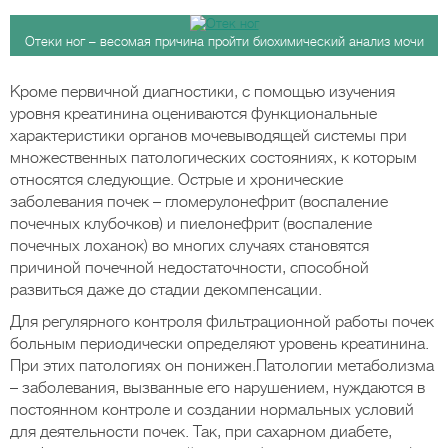
Отеки ног – весомая причина пройти биохимический анализ мочи
Кроме первичной диагностики, с помощью изучения
уровня креатинина оцениваются функциональные
характеристики органов мочевыводящей системы при
множественных патологических состояниях, к которым
относятся следующие. Острые и хронические
заболевания почек – гломерулонефрит (воспаление
почечных клубочков) и пиелонефрит (воспаление
почечных лоханок) во многих случаях становятся
причиной почечной недостаточности, способной
развиться даже до стадии декомпенсации.
Для регулярного контроля фильтрационной работы почек
больным периодически определяют уровень креатинина.
При этих патологиях он понижен.Патологии метаболизма
– заболевания, вызванные его нарушением, нуждаются в
постоянном контроле и создании нормальных условий
для деятельности почек. Так, при сахарном диабете,