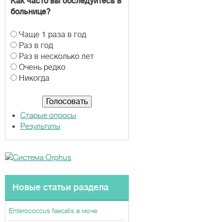
Как часто вы обследуйтесь в
больнице?
В
Чаще 1 раза в год
а
Раз в год
р
Раз в несколько лет
и
Очень редко
а
Никогда
н
т
ы
Старые опросы
Результаты
Новые статьи раздела
Enterococcus faecalis в моче