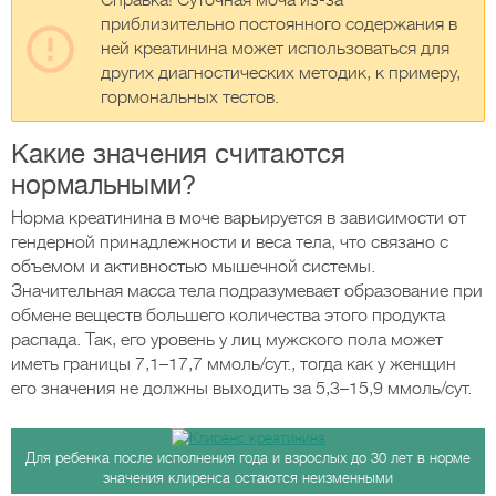
Справка! Суточная моча из-за
приблизительно постоянного содержания в
ней креатинина может использоваться для
других диагностических методик, к примеру,
гормональных тестов.
Какие значения считаются
нормальными?
Норма креатинина в моче варьируется в зависимости от
гендерной принадлежности и веса тела, что связано с
объемом и активностью мышечной системы.
Значительная масса тела подразумевает образование при
обмене веществ большего количества этого продукта
распада. Так, его уровень у лиц мужского пола может
иметь границы 7,1–17,7 ммоль/сут., тогда как у женщин
его значения не должны выходить за 5,3–15,9 ммоль/сут.
Для ребенка после исполнения года и взрослых до 30 лет в норме
значения клиренса остаются неизменными