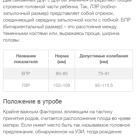
Два связанных друг с другом значения определяют общее
строение головной части ребенка. Так, ЛЗР (лобно-
затылочный размер) представляет собой отрезок,
соединяющий середину затылочной кости с лобной. БПР
(бипариентальный размер) – это расстояние между
теменными костями или, выражаясь проще, ширина
головы.
Название
Норма
Допустимые колебания
показателя
(мм)
(мм)
БПР
80–85
75–91
ЛЗР
102–109
95–115,5
Положение в утробе
Крайне важным фактором, влияющим на тактику
принятия родов, считается расположение плода во чреве
матери. Если имеет место быть так называемое головное
предлежание, обнаруженное на УЗИ, тогда рождение