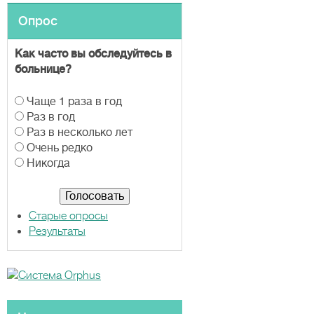
Опрос
Как часто вы обследуйтесь в
больнице?
В
Чаще 1 раза в год
а
Раз в год
р
Раз в несколько лет
и
Очень редко
а
Никогда
н
т
ы
Старые опросы
Результаты