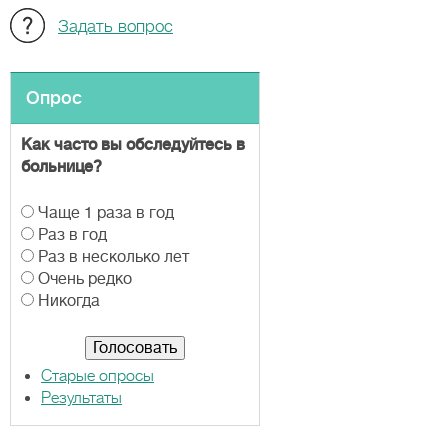
Задать вопрос
Опрос
Как часто вы обследуйтесь в
больнице?
В
Чаще 1 раза в год
а
Раз в год
р
Раз в несколько лет
и
Очень редко
а
Никогда
н
т
ы
Старые опросы
Результаты