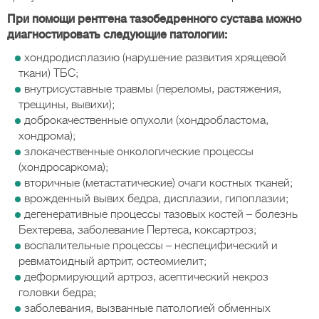
При помощи рентгена тазобедренного сустава можно
диагностировать следующие патологии:
хондродисплазию (нарушение развития хрящевой
ткани) ТБС;
внутрисуставные травмы (переломы, растяжения,
трещины, вывихи);
доброкачественные опухоли (хондробластома,
хондрома);
злокачественные онкологические процессы
(хондросаркома);
вторичные (метастатические) очаги костных тканей;
врожденный вывих бедра, дисплазии, гипоплазии;
дегенеративные процессы тазовых костей – болезнь
Бехтерева, заболевание Пертеса, коксартроз;
воспалительные процессы – неспецифический и
ревматоидный артрит, остеомиелит;
деформирующий артроз, асептический некроз
головки бедра;
заболевания, вызванные патологией обменных