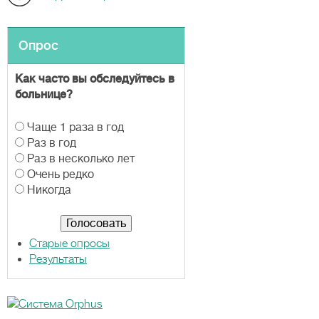
Опрос
Как часто вы обследуйтесь в
больнице?
В
Чаще 1 раза в год
а
Раз в год
р
Раз в несколько лет
и
Очень редко
а
Никогда
н
т
ы
Старые опросы
Результаты