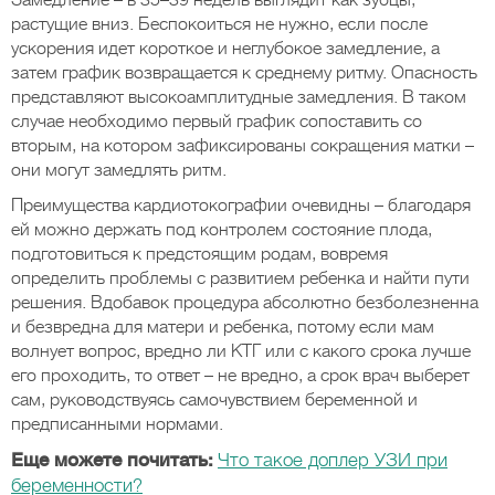
Замедление – в 35–39 недель выглядит как зубцы,
растущие вниз. Беспокоиться не нужно, если после
ускорения идет короткое и неглубокое замедление, а
затем график возвращается к среднему ритму. Опасность
представляют высокоамплитудные замедления. В таком
случае необходимо первый график сопоставить со
вторым, на котором зафиксированы сокращения матки –
они могут замедлять ритм.
Преимущества кардиотокографии очевидны – благодаря
ей можно держать под контролем состояние плода,
подготовиться к предстоящим родам, вовремя
определить проблемы с развитием ребенка и найти пути
решения. Вдобавок процедура абсолютно безболезненна
и безвредна для матери и ребенка, потому если мам
волнует вопрос, вредно ли КТГ или с какого срока лучше
его проходить, то ответ – не вредно, а срок врач выберет
сам, руководствуясь самочувствием беременной и
предписанными нормами.
Еще можете почитать:
Что такое доплер УЗИ при
беременности?