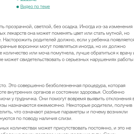
Видео по теме
ь прозрачной, светлой, без осадка. Иногда из-за изменения
х лекарств она может поменять цвет или стать мутной, но
. Насторожить родителей должно, если у ребенка появляетс
зрачные ворсинки могут появляться иногда, но их должно
 количество или моча помутнела, лучше обратиться к врачу 
ие может свидетельствовать о серьезных нарушениях работы
то. Это совершенно безболезненная процедура, которая
те внутренних органов и состоянии здоровья. Особенно
мочи у грудничка. Они помогут вовремя выявить отклонения 
лизы назначаются ежемесячно. Некоторые родители, получив
делить, что означают разные параметры и почему возникли
лнуются по поводу наличия слизи.
ьных количествах может присутствовать постоянно, и это не