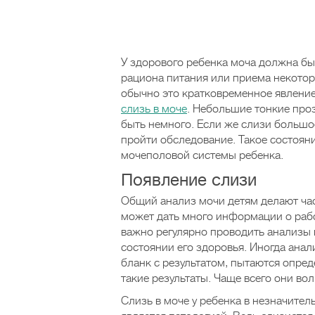
У здорового ребенка моча должна быт
рациона питания или приема некоторы
обычно это кратковременное явление
слизь в моче
. Небольшие тонкие про
быть немного. Если же слизи большое
пройти обследование. Такое состоян
мочеполовой системы ребенка.
Появление слизи
Общий анализ мочи детям делают час
может дать много информации о рабо
важно регулярно проводить анализы 
состоянии его здоровья. Иногда ана
бланк с результатом, пытаются опре
такие результаты. Чаще всего они во
Слизь в моче у ребенка в незначител