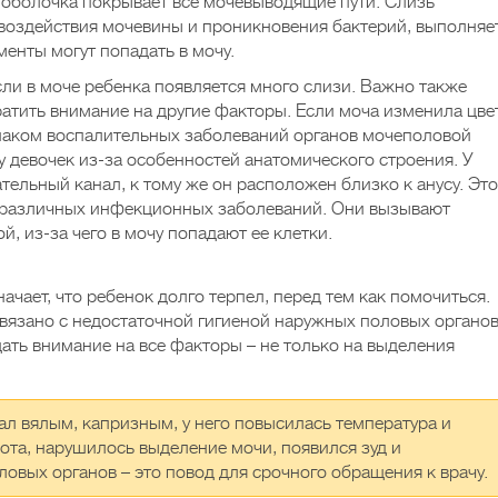
я оболочка покрывает все мочевыводящие пути. Слизь
 воздействия мочевины и проникновения бактерий, выполняе
енты могут попадать в мочу.
сли в моче ребенка появляется много слизи. Важно также
ратить внимание на другие факторы. Если моча изменила цве
знаком воспалительных заболеваний органов мочеполовой
 у девочек из-за особенностей анатомического строения. У
ельный канал, к тому же он расположен близко к анусу. Это
я различных инфекционных заболеваний. Они вызывают
, из-за чего в мочу попадают ее клетки.
ачает, что ребенок долго терпел, перед тем как помочиться.
вязано с недостаточной гигиеной наружных половых органо
ть внимание на все факторы – не только на выделения
ал вялым, капризным, у него повысилась температура и
ота, нарушилось выделение мочи, появился зуд и
овых органов – это повод для срочного обращения к врачу.