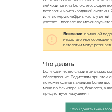
Если одновременно с присутствием 
лейкоцитов или белок, это, скорее вс
патологии мочевыводящей системы. Э
или гломерулонефрит. Часто у детей 
уретрит – воспаление мочеиспускател
Внимание
: причиной под
недостаточное соблюдение
патологии могут развиват
Что делать
Если количество слизи в анализах м
обследование. Родителям при этом о
поможет сделать анализы более дост
мочи по Нечипоренко, бакпосев, ана
присутствуют нарушения.
Чтобы сделать анализ боле