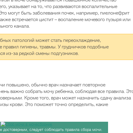
слизи в моче обнаруживается повышенное количество
его, указывает на то, что развиваются воспалительные
то могут быть заболевания почек, например, пиелонефрит
также встречается цистит – воспаление мочевого пузыря или
ьного канала.
обных патологий может стать переохлаждение,
 правил гигиены, травмы. У грудничков подобные
ься из-за редкой смены подгузников.
очи повышено, обычно врач назначает повторное
чень важно собрать мочу ребенка, соблюдая все правила. Эт
оверными. Кроме того, врач может назначить сдачу анализа
лизы крови. Это поможет точно определить, какие
е достоверным, следует соблюдать правила сбора мочи.