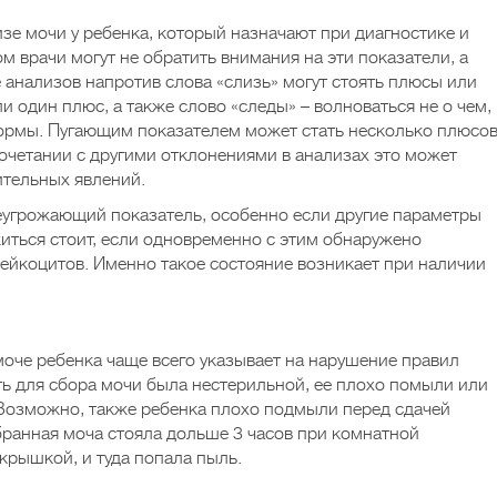
зе мочи у ребенка, который назначают при диагностике и
м врачи могут не обратить внимания на эти показатели, а
 анализов напротив слова «слизь» могут стоять плюсы или
и один плюс, а также слово «следы» – волноваться не о чем,
 нормы. Пугающим показателем может стать несколько плюсо
сочетании с другими отклонениями в анализах это может
ительных явлений.
неугрожающий показатель, особенно если другие параметры
иться стоит, если одновременно с этим обнаружено
йкоцитов. Именно такое состояние возникает при наличии
моче ребенка чаще всего указывает на нарушение правил
ть для сбора мочи была нестерильной, ее плохо помыли или
 Возможно, также ребенка плохо подмыли перед сдачей
бранная моча стояла дольше 3 часов при комнатной
крышкой, и туда попала пыль.