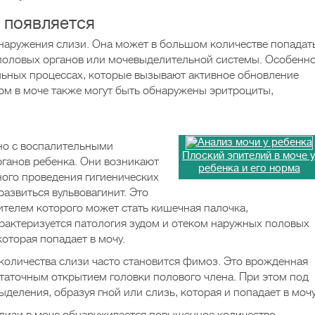
 появляется
наружения слизи. Она может в большом количестве попадат
 половых органов или мочевыделительной системы. Особенн
ельных процессах, которые вызывают активное обновление
том в моче также могут быть обнаружены эритроциты,
но с воспалительными
Плоский эпителий в моче 
ганов ребенка. Они возникают
ребенка и его норма
ного проведения гигиенических
развиться вульвовагинит. Это
ителем которого может стать кишечная палочка,
арактеризуется патология зудом и отеком наружных половых
которая попадает в мочу.
оличества слизи часто становится фимоз. Это врожденная
таточным открытием головки полового члена. При этом под
ыделения, образуя гной или слизь, которая и попадает в мочу