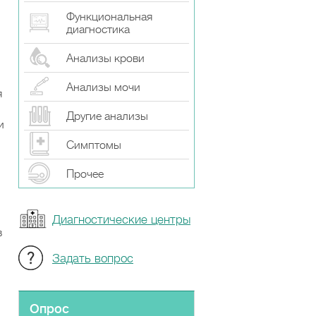
Функциональная
диагностика
Анализы крови
Анализы мочи
я
Другие анализы
и
Симптомы
Прочeе
Диагностические центры
в
Задать вопрос
Опрос