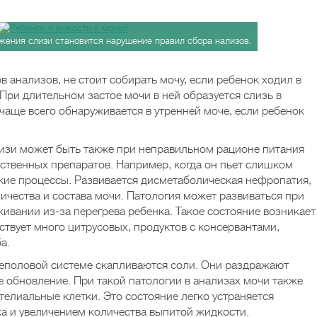
жения слизи становится нарушение правил сбора нализов.
 анализов, не стоит собирать мочу, если ребенок ходил в
. При длительном застое мочи в ней образуется слизь в
чаще всего обнаруживается в утренней моче, если ребенок
изи может быть также при неправильном рационе питания
ственных препаратов. Например, когда он пьет слишком
кие процессы. Развивается дисметаболическая нефропатия,
ичества и состава мочи. Патология может развиваться при
вании из-за перегрева ребенка. Такое состояние возникает
ствует много цитрусовых, продуктов с консервантами,
а.
чеполовой системе скапливаются соли. Они раздражают
е обновление. При такой патологии в анализах мочи также
елиальные клетки. Это состояние легко устраняется
а и увеличением количества выпитой жидкости.