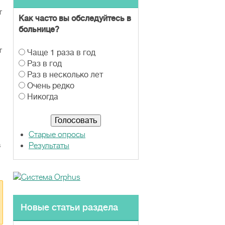
т
Как часто вы обследуйтесь в
больнице?
т
В
Чаще 1 раза в год
а
Раз в год
р
Раз в несколько лет
и
Очень редко
а
Никогда
н
т
ы
Старые опросы
в
Результаты
Новые статьи раздела