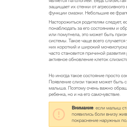
является патологией. Ведь слизиста
защищает их стенки от агрессивного
функции смазки. Небольшие ее фрагм
Насторожиться родителям следует, е
понаблюдать за его состоянием и об
или помутнела, это может быть при
системы. Такое чаще всего случается
них короткий и широкий мочеиспускат
часто становится причиной развити
активное обновление клеток слизистой
Но иногда такое состояние просто озн
Появление слизи также может быть с
малыша. Поэтому очень важно обраща
ребенка, но и на его самочувствие.
Внимание
: если малыш ст
появились боли внизу жив
покраснение наружных пол