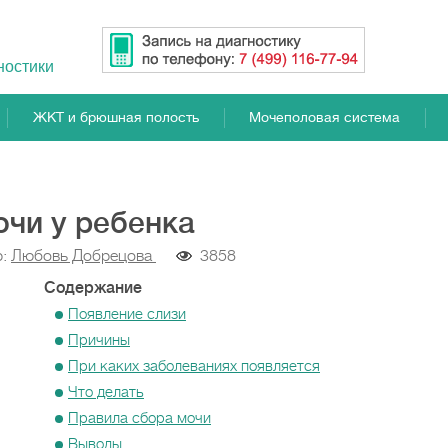
ностики
ЖКТ и брюшная полость
Мочеполовая система
очи у ребенка
р:
Любовь Добрецова
3858
Содержание
Появление слизи
Причины
При каких заболеваниях появляется
Что делать
Правила сбора мочи
Выводы