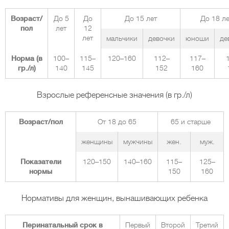
Возраст/
До 5
До
До 15 лет
До 18 ле
пол
лет
12
лет
мальчики
девочки
юноши
де
Норма (в
100–
115–
120–160
112–
117–
гр./л)
140
145
152
160
Взрослые референсные значения (в гр./л)
Возраст/пол
От 18 до 65
65 и старше
женщины
мужчины
жен.
муж.
Показатели
120–150
140–160
115–
125–
нормы
150
160
Нормативы для женщин, вынашивающих ребенка
Перинатальный срок в
Первый
Второй
Третий