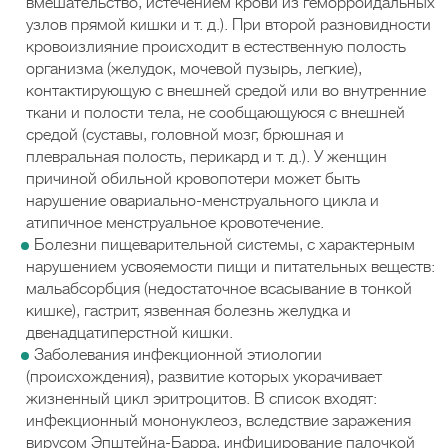
вмешательство, истечением крови из геморроидальных
узлов прямой кишки и т. д.). При второй разновидности
кровоизлияние происходит в естественную полость
организма (желудок, мочевой пузырь, легкие),
контактирующую с внешней средой или во внутренние
ткани и полости тела, не сообщающуюся с внешней
средой (суставы, головной мозг, брюшная и
плевральная полость, перикард и т. д.). У женщин
причиной обильной кровопотери может быть
нарушение овариально-менструального цикла и
атипичное менструальное кровотечение.
Болезни пищеварительной системы, с характерным
нарушением усвояемости пищи и питательных веществ:
мальабсорбция (недостаточное всасывание в тонкой
кишке), гастрит, язвенная болезнь желудка и
двенадцатиперстной кишки.
Заболевания инфекционной этиологии
(происхождения), развитие которых укорачивает
жизненный цикл эритроцитов. В список входят:
инфекционный мононуклеоз, вследствие заражения
вирусом Эпштейна-Барра, инфицирование палочкой