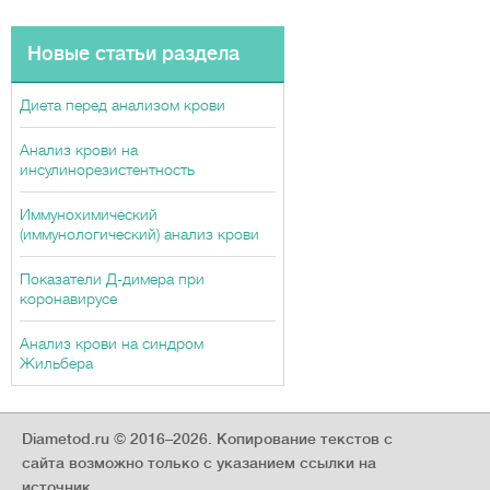
Новые статьи раздела
Диета перед анализом крови
Анализ крови на
инсулинорезистентность
Иммунохимический
(иммунологический) анализ крови
Показатели Д-димера при
коронавирусе
Анализ крови на синдром
Жильбера
Diametod.ru © 2016–2026.
Копирование текстов с
сайта возможно только с указанием ссылки на
источник.