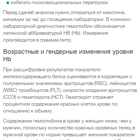
избегать психоэмоциональных перегрузок.
Перед сдачей анализа нужно отказаться от никотина,
минимум за час до посещения лаборатории. В клинико-
лабораторной диагностике гемоглобин обозначается
латинской аббревиатурой НВ (Hb). Измерение
производится в граммах/литр.
Возрастные и гендерные изменения уровня
Hb
При расшифровке результатов показатели
железосодержащего белка оцениваются в корреляции с
полученными значениями эритроцитов (RBC), лейкоцитов
(WBC) тромбоцитов (PLT), скорости оседания эритроцитов
(СОЭ) и гематокрита (HCT). Гематокрит отражает
процентное содержание красных клеток крови по
отношению к объему.
Содержание гемоглобина в крови у женщин ниже, чем у
мужчин, поскольку количество красных кровяных телец в
мужской крови по норме превышает женские показатели