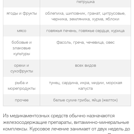
петрушка
ягоды и фрукты
облепиха, шиповник, гранат, цитрусовые,
черника, земляника, хурма, яблоки
мясо
говяжья печень, говяжье сердце, курица
бобовые и
фасоль, греча, чечевица, овес
злаковые
культуры
орехи и
всех видов
сухофрукты
рыба и
тунец, сардина, икра, мидии, морская
морепродукты
капуста
прочее
белые сухие грибы, яйца (желток)
Из медикаментозных средств обычно назначаются
железосодержащие препараты, витаминно-минеральные
комплексы. Курсовое лечение занимает от двух недель до