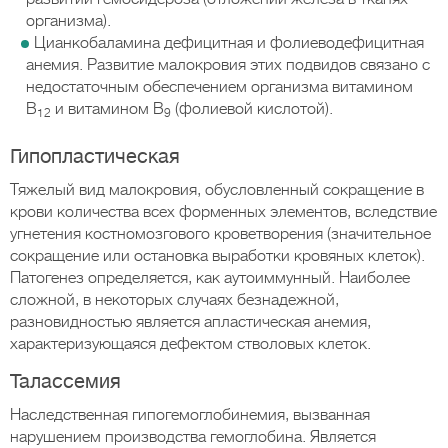
организма).
Цианкобаламина дефицитная и фолиеводефицитная
анемия. Развитие малокровия этих подвидов связано с
недостаточным обеспечением организма витамином
В
и витамином В
(фолиевой кислотой).
12
9
Гипопластическая
Тяжелый вид малокровия, обусловленный сокращение в
крови количества всех форменных элементов, вследствие
угнетения костномозгового кроветворения (значительное
сокращение или остановка выработки кровяных клеток).
Патогенез определяется, как аутоиммунный. Наиболее
сложной, в некоторых случаях безнадежной,
разновидностью является апластическая анемия,
характеризующаяся дефектом стволовых клеток.
Талассемия
Наследственная гипогемоглобинемия, вызванная
нарушением производства гемоглобина. Является