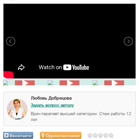
Любовь Добрецова
Задать вопрос автору
Врач-терапевт высшей категории. Стаж работы 12
лет.
Вконтакте
Одноклассники