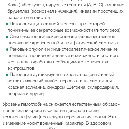
Коха (туберкулез), вирусные гепатиты (А, В, С), сифилис,
бруцеллез (зоонозная инфекция), инвазии простейших
паразитов и глистов.
Патология щитовидной железы, при которой
понижены ее секреторные возможности (гипотиреоз).
Онкогематологические болезни (злокачественное
поражение кровеносной и лимфатической системы).
Раковые опухоли и химиотерапевтическое лечение
понижают производственные возможности костного
мозга для выработки необходимого количества
эритроцитов.
Патологии аутоиммунного характера (реактивный
артрит, сахарный диабет первого типа, системная
красная волчанка, синдром Шегрена, склеродермия,
псориаз и другие).
Уровень гемоглобина снижается естественным образом
после сдачи крови в качестве донора и после
гемотрансфузии (процедуры переливания крови). Это
изменение носит временный характер. В здоровом