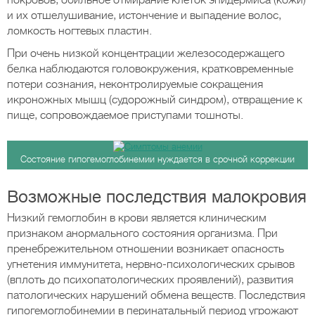
покровов, обильное отмирание клеток эпидермиса (кожи)
и их отшелушивание, истончение и выпадение волос,
ломкость ногтевых пластин.
При очень низкой концентрации железосодержащего
белка наблюдаются головокружения, кратковременные
потери сознания, неконтролируемые сокращения
икроножных мышц (судорожный синдром), отвращение к
пище, сопровождаемое приступами тошноты.
Состояние гипогемоглобинемии нуждается в срочной коррекции
Возможные последствия малокровия
Низкий гемоглобин в крови является клиническим
признаком анормального состояния организма. При
пренебрежительном отношении возникает опасность
угнетения иммунитета, нервно-психологических срывов
(вплоть до психопатологических проявлений), развития
патологических нарушений обмена веществ. Последствия
гипогемоглобинемии в перинатальный период угрожают