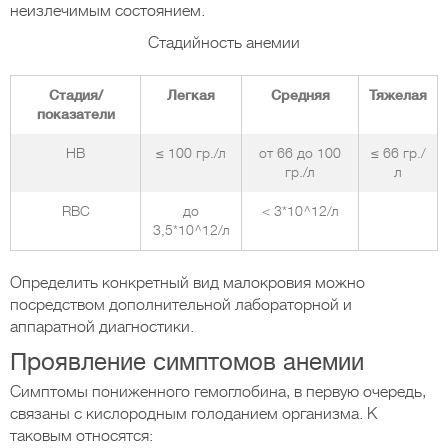
неизлечимым состоянием.
Стадийность анемии
Стадия/
Легкая
Средняя
Тяжелая
показатели
HB
≤ 100 гр./л
от 66 до 100
≤ 66 гр./
гр./л
л
RBC
до
< 3*10^12/л
3,5*10^12/л
Определить конкретный вид малокровия можно
посредством дополнительной лабораторной и
аппаратной диагностики.
Проявление симптомов анемии
Симптомы пониженного гемоглобина, в первую очередь,
связаны с кислородным голоданием организма. К
таковым относятся: