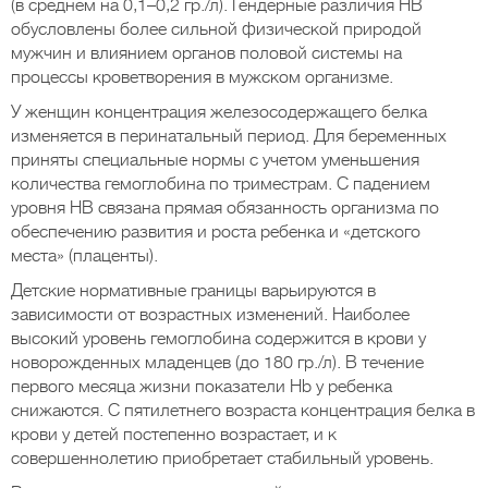
(в среднем на 0,1–0,2 гр./л). Гендерные различия НВ
обусловлены более сильной физической природой
мужчин и влиянием органов половой системы на
процессы кроветворения в мужском организме.
У женщин концентрация железосодержащего белка
изменяется в перинатальный период. Для беременных
приняты специальные нормы с учетом уменьшения
количества гемоглобина по триместрам. С падением
уровня НВ связана прямая обязанность организма по
обеспечению развития и роста ребенка и «детского
места» (плаценты).
Детские нормативные границы варьируются в
зависимости от возрастных изменений. Наиболее
высокий уровень гемоглобина содержится в крови у
новорожденных младенцев (до 180 гр./л). В течение
первого месяца жизни показатели Hb у ребенка
снижаются. С пятилетнего возраста концентрация белка в
крови у детей постепенно возрастает, и к
совершеннолетию приобретает стабильный уровень.