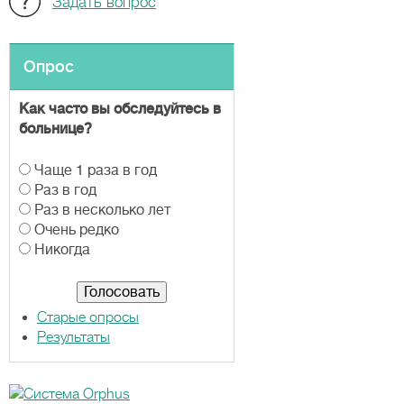
Задать вопрос
Опрос
Как часто вы обследуйтесь в
больнице?
В
Чаще 1 раза в год
а
Раз в год
р
Раз в несколько лет
и
Очень редко
а
Никогда
н
т
ы
Старые опросы
Результаты