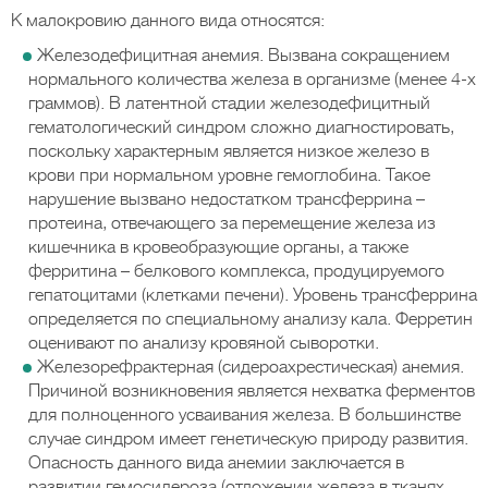
К малокровию данного вида относятся:
Железодефицитная анемия. Вызвана сокращением
нормального количества железа в организме (менее 4-х
граммов). В латентной стадии железодефицитный
гематологический синдром сложно диагностировать,
поскольку характерным является низкое железо в
крови при нормальном уровне гемоглобина. Такое
нарушение вызвано недостатком трансферрина –
протеина, отвечающего за перемещение железа из
кишечника в кровеобразующие органы, а также
ферритина – белкового комплекса, продуцируемого
гепатоцитами (клетками печени). Уровень трансферрина
определяется по специальному анализу кала. Ферретин
оценивают по анализу кровяной сыворотки.
Железорефрактерная (сидероахрестическая) анемия.
Причиной возникновения является нехватка ферментов
для полноценного усваивания железа. В большинстве
случае синдром имеет генетическую природу развития.
Опасность данного вида анемии заключается в
развитии гемосидероза (отложении железа в тканях