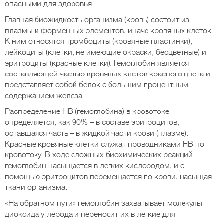
опасными для здоровья.
Главная биожидкость организма (кровь) состоит из
плазмы и форменных элементов, иначе кровяных клеток.
К ним относятся тромбоциты (кровяные пластинки),
лейкоциты (клетки, не имеющие окраски, бесцветные) и
эритроциты (красные клетки). Гемоглобин является
составляющей частью кровяных клеток красного цвета и
представляет собой белок с большим процентным
содержанием железа.
Распределение НВ (гемоглобина) в кровотоке
определяется, как 90% – в составе эритроцитов,
оставшаяся часть – в жидкой части крови (плазме).
Красные кровяные клетки служат проводниками НВ по
кровотоку. В ходе сложных биохимических реакций
гемоглобин насыщается в легких кислородом, и с
помощью эритроцитов перемещается по крови, насыщая
ткани организма.
«На обратном пути» гемоглобин захватывает молекулы
диоксида углерода и переносит их в легкие для