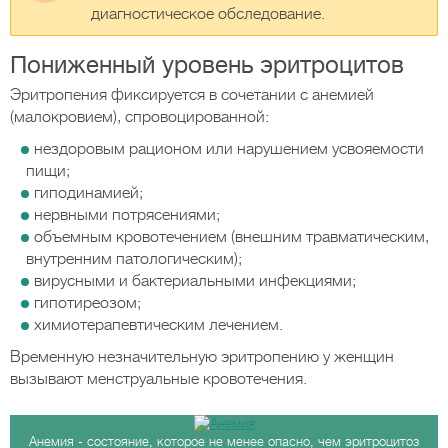
диагностическое обследование.
Пониженный уровень эритроцитов
Эритропения фиксируется в сочетании с анемией
(малокровием), спровоцированной:
нездоровым рационом или нарушением усвояемости
пищи;
гиподинамией;
нервными потрясениями;
объемным кровотечением (внешним травматическим,
внутренним патологическим);
вирусными и бактериальными инфекциями;
гипотиреозом;
химиотерапевтическим лечением.
Временную незначительную эритропению у женщин
вызывают менструальные кровотечения.
Анемия - состояние, которое не менее опасно, чем эритроцитоз