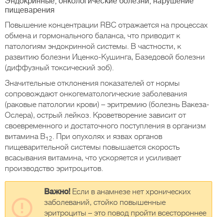
Эндокринные, онкологические болезни, нарушение
пищеварения
Повышение концентрации RBC отражается на процессах
обмена и гормонального баланса, что приводит к
патологиям эндокринной системы. В частности, к
развитию болезни Иценко-Кушинга, Базедовой болезни
(диффузный токсический зоб).
Значительные отклонения показателей от нормы
сопровождают онкогематологические заболевания
(раковые патологии крови) – эритремию (болезнь Вакеза-
Ослера), острый лейкоз. Кроветворение зависит от
своевременного и достаточного поступления в организм
витамина В
. При опухолях и язвах органов
12
пищеварительной системы повышается скорость
всасывания витамина, что ускоряется и усиливает
производство эритроцитов.
Важно!
Если в анамнезе нет хронических
заболеваний, стойко повышенные
эритроциты – это повод пройти всестороннее