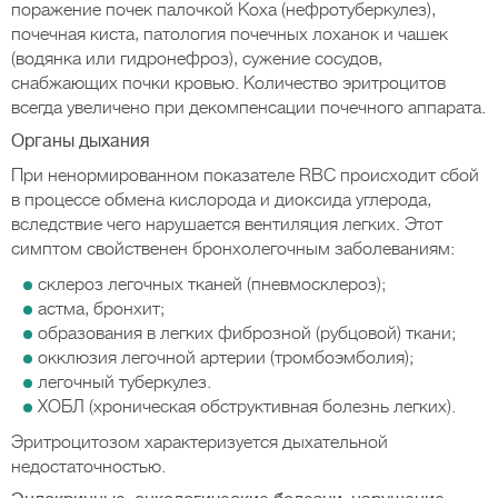
поражение почек палочкой Коха (нефротуберкулез),
почечная киста, патология почечных лоханок и чашек
(водянка или гидронефроз), сужение сосудов,
снабжающих почки кровью. Количество эритроцитов
всегда увеличено при декомпенсации почечного аппарата.
Органы дыхания
При ненормированном показателе RBC происходит сбой
в процессе обмена кислорода и диоксида углерода,
вследствие чего нарушается вентиляция легких. Этот
симптом свойственен бронхолегочным заболеваниям:
склероз легочных тканей (пневмосклероз);
астма, бронхит;
образования в легких фиброзной (рубцовой) ткани;
окклюзия легочной артерии (тромбоэмболия);
легочный туберкулез.
ХОБЛ (хроническая обструктивная болезнь легких).
Эритроцитозом характеризуется дыхательной
недостаточностью.