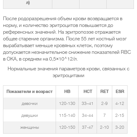
л)
После родоразрешения объем крови возвращается в
норму, и количество эритроцитов повышается до
референсных значений. На эритропоэзе отражается
общее старение организма. После 55 лет костный мозг
вырабатывает меньше кровяных клеток, поэтому
допускается незначительное снижение показателей RBC
в ОКА, в среднем на 0,5×10^12/л.
Нормальные значения параметров крови, связанных с
эритроцитами
Показатели и возраст
НВ
HCT
RET
ESR
девочки
120-130
33–41
2-9
4-12
девушки
115-140
34-44
7
2-15
женщины
120-150
37-47
2-10
3-20