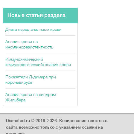
Новые статьи раздела
Диета перед анализом крови
Анализ крови на
инсулинорезистентность
Иммунохимический
(иммунологический) анализ крови
Показатели Д-димера при
коронавирусе
Анализ крови на синдром
Жильбера
Diametod.ru © 2016–2026.
Копирование текстов с
сайта возможно только с указанием ссылки на
источник.