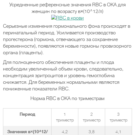
Усредненные референсные значения RBC в ОКА для
женщин по возрасту в×(10^12/л)
Серьезные изменения гормонального фона происходят в
перинатальный период. Усиливается производство
прогестерона (гормона, отвечающего за сохранение
беременности), появляются новые гормоны провизорного
органа (плаценты).
Для полноценного обеспечения плаценты и плода
необходим увеличенный объем крови, следовательно,
концентрация эритроцитов и уровень гемоглобина
снижается. Для беременных нормальными являются
пониженные показатели RBC.
Норма RBC в ОКА по триместрам
Период
1
2
3
триместр
триместр
триместр
Значения в×(10^12/
4,2
3,8
4,1