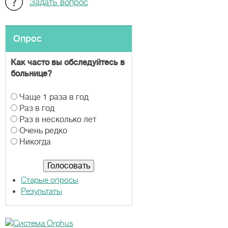
Задать вопрос
Опрос
Как часто вы обследуйтесь в
больнице?
В
Чаще 1 раза в год
а
Раз в год
р
Раз в несколько лет
и
Очень редко
а
Никогда
н
т
ы
Старые опросы
Результаты