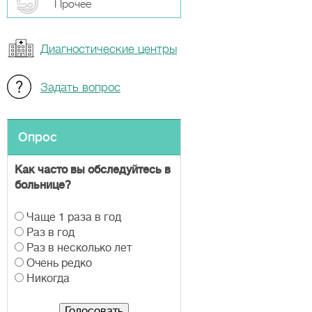
Прочeе
Диагностические центры
Задать вопрос
Опрос
Как часто вы обследуйтесь в
больнице?
В
Чаще 1 раза в год
а
Раз в год
р
Раз в несколько лет
и
Очень редко
а
Никогда
н
т