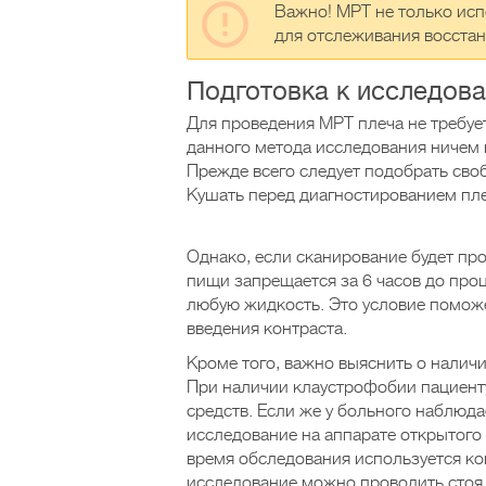
Важно! МРТ не только исп
для отслеживания восста
Подготовка к исследов
Для проведения МРТ плеча не требуе
данного метода исследования ничем 
Прежде всего следует подобрать св
Кушать перед диагностированием пле
Однако, если сканирование будет пр
пищи запрещается за 6 часов до проц
любую жидкость. Это условие помож
введения контраста.
Кроме того, важно выяснить о налич
При наличии клаустрофобии пациент
средств. Если же у больного наблюда
исследование на аппарате открытого 
время обследования используется кон
исследование можно проводить стоя