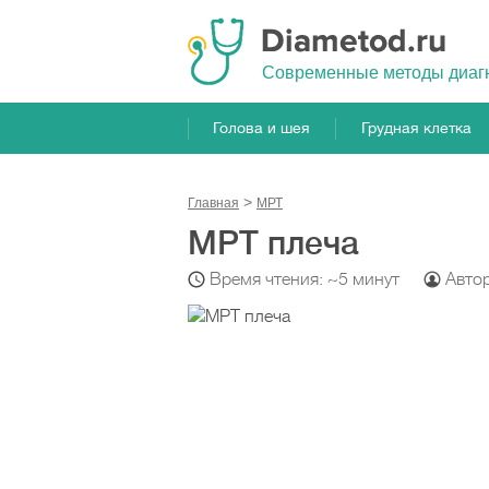
Cовременные методы диаг
Голова и шея
Грудная клетка
Главная
МРТ
МРТ плеча
Время чтения: ~5 минут
Авто