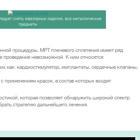
ледует снять ювелирные изделия, все металлические
предметы
нной процедуры, МРТ плечевого сплетения имеет ряд
е проведение невозможной. К ним относятся:
их как: кардиостимулятор, имплантаты, сердечные клапаны;
 с применением красок, в состав которых входят
остикой, которая позволяет обнаружить широкий спектр
брать стратегию дальнейшего лечения.