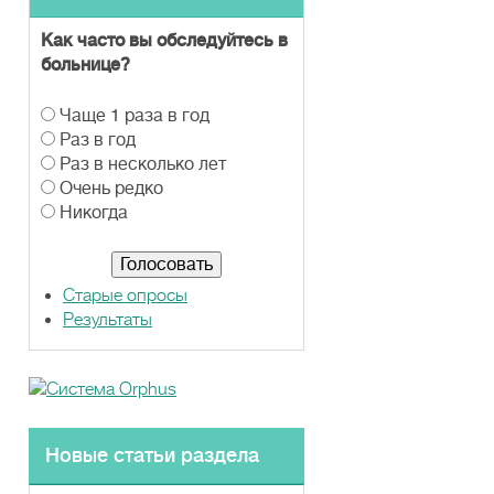
Как часто вы обследуйтесь в
больнице?
В
Чаще 1 раза в год
а
Раз в год
р
Раз в несколько лет
и
Очень редко
а
Никогда
н
т
ы
Старые опросы
Результаты
Новые статьи раздела