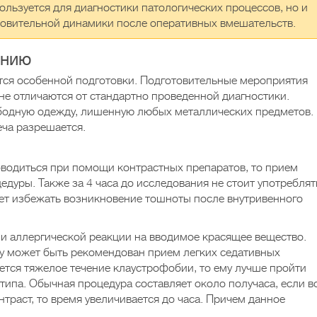
ользуется для диагностики патологических процессов, но и
новительной динамики после оперативных вмешательств.
анию
тся особенной подготовки. Подготовительные мероприятия
не отличаются от стандартно проведенной диагностики.
ободную одежду, лишенную любых металлических предметов.
ча разрешается.
оводиться при помощи контрастных препаратов, то прием
едуры. Также за 4 часа до исследования не стоит употреблят
ет избежать возникновение тошноты после внутривенного
ии аллергической реакции на вводимое красящее вещество.
у может быть рекомендован прием легких седативных
ется тяжелое течение клаустрофобии, то ему лучше пройти
типа. Обычная процедура составляет около получаса, если в
траст, то время увеличивается до часа. Причем данное
.