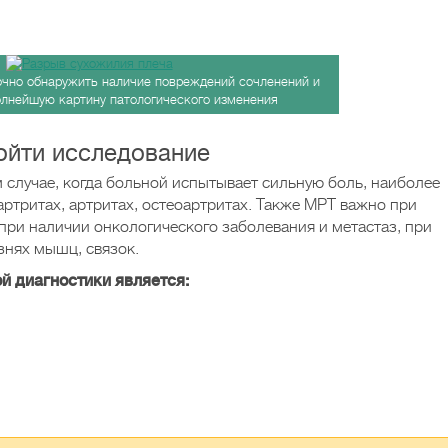
очно обнаружить наличие повреждений сочленений и
олнейшую картину патологического изменения
ойти исследование
 случае, когда больной испытывает сильную боль, наиболее
артритах, артритах, остеоартритах. Также МРТ важно при
при наличии онкологического заболевания и метастаз, при
знях мышц, связок.
 диагностики является: