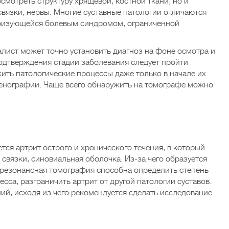
смотреть структуру хрящевой, костной ткани, но и
 связки, нервы. Многие суставные патологии отличаются
ризующейся болевым синдромом, ограниченной
ист может точно установить диагноз на фоне осмотра и
подтверждения стадии заболевания следует пройти
ть патологические процессы даже только в начале их
тгенографии. Чаще всего обнаружить на томографе можно
тся артрит острого и хронического течения, в который
 связки, синовиальная оболочка. Из-за чего образуется
-резонансная томография способна определить степень
са, разграничить артрит от другой патологии суставов.
ий, исходя из чего рекомендуется сделать исследование