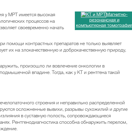
я у МРТ имеется высокая
Магнитно-
резонансная и
ологических процессов на
компьютерная томографи
озволяет своевременно начать
ри помощи контрастных препаратов не только выявляет
ует их на злокачественную и доброкачественную природу,
аружить, произошло ли вовлечение онкологии в
одмышечной впадине. Тогда, как у КТ и рентгена такой
лечелопаточного строения и неправильно распределенной
руются осложненные вывихи, разрывы сухожилий и другие
оизлияния в суставную полость, сопровождающиеся
анях. Рентгенодиагностика способна обнаружить перелом,
ождение.