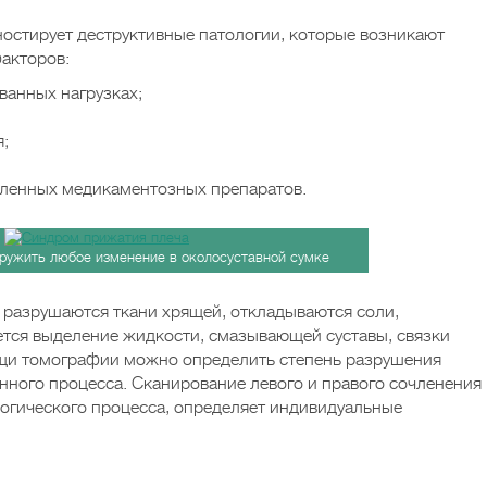
ностирует деструктивные патологии, которые возникают
акторов:
ванных нагрузках;
;
еленных медикаментозных препаратов.
ружить любое изменение в околосуставной сумке
й разрушаются ткани хрящей, откладываются соли,
ется выделение жидкости, смазывающей суставы, связки
щи томографии можно определить степень разрушения
анного процесса. Сканирование левого и правого сочленения
логического процесса, определяет индивидуальные