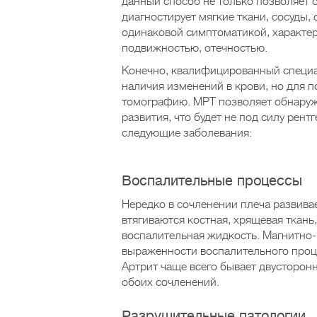
данный способ не только позволяет о
диагностирует мягкие ткани, сосуды,
одинаковой симптоматикой, характе
подвижностью, отечностью.
Конечно, квалифицированный специал
наличия изменений в крови, но для 
томографию. МРТ позволяет обнаружи
развития, что будет не под силу рен
следующие заболевания:
Воспалительные процессы
Нередко в сочленении плеча развивае
втягиваются костная, хрящевая ткань,
воспалительная жидкость. Магнитно
выраженности воспалительного процес
Артрит чаще всего бывает двусторонн
обоих сочленений.
Разрушительные патологии