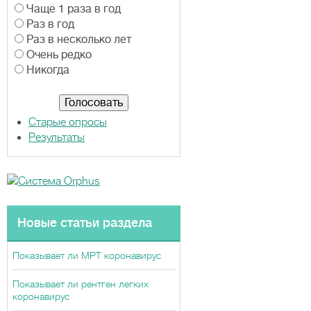
В
Чаще 1 раза в год
а
Раз в год
р
Раз в несколько лет
и
Очень редко
а
Никогда
н
т
ы
Старые опросы
Результаты
Новые статьи раздела
Показывает ли МРТ коронавирус
Показывает ли рентген легких
коронавирус