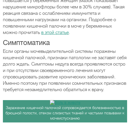
повышается у беременных женщин (мазок показывает
нарушение микрофлоры более чем в 30% случаев). Такая
реакция связана с ослаблением иммунитета и
повышенными нагрузками на организм. Подробнее о
появлении кишечной палочки в моче у беременных
можно прочитать
в этой статье
.
Симптоматика
Если органы мочевыделительной системы поражены
кишечной палочкой, признаки патологии не заставят себя
долго ждать. Симптомы недуга всегда проявляются остро
и при отсутствии своевременного лечения могут
спровоцировать развитие хронических заболеваний.
Именно поэтому при появлении сомнительных признаков
требуется незамедлительно обратиться к врачу.
Заражение кишечной палочкой сопровождается болезненностью в
брюшной полости, отеком слизистых тканей и частыми позывами к
мочеиспусканию