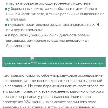
имплантирование оплодотворенной яйцеклетки;
у беременных имеются жалобы на тянущие боли в
нижней части живота, а также различные выделение из
влагалища;
неудовлетворительные результаты анализов на ХГЧ
или другие гормоны;
в прошлом у женщины были диагностированы
выкидыши, замирание плода или внематочная
беременность.
Трансвагинальное УЗИ может спровоцировать спонтанный выкидыш
Как правило, само по себе ультразвуковое исследование
не провоцирует появление кровотечения или выделений
из влагалища. Но если беременная испытывает стресс, то
это может привести к возникновению маточного тонуса и
появится серьезная угроза выкидыша. Если после
проведения УЗИ женщина замечает различного рода
выделения из влагалища, в том числе и кровяные, то