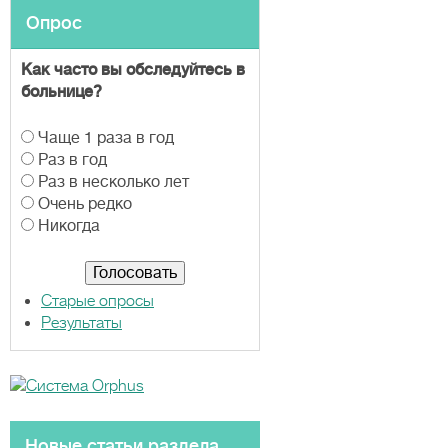
Опрос
Как часто вы обследуйтесь в
больнице?
В
Чаще 1 раза в год
а
Раз в год
р
Раз в несколько лет
и
Очень редко
а
Никогда
н
т
ы
Старые опросы
Результаты
Новые статьи раздела