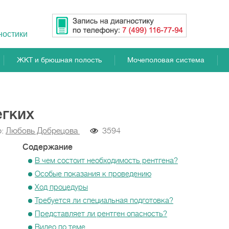
ностики
ЖКТ и брюшная полость
Мочеполовая система
егких
р:
Любовь Добрецова
3594
Содержание
В чем состоит необходимость рентгена?
Особые показания к проведению
Ход процедуры
Требуется ли специальная подготовка?
Представляет ли рентген опасность?
Видео по теме