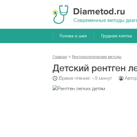
Cовременные методы диаг
Голова и шея
Грудная клетка
Главная
Рентгенологические методы
Детский рентген л
Время чтения: ~5 минут
Авто