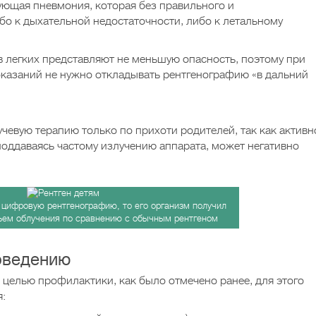
ющая пневмония, которая без правильного и
бо к дыхательной недостаточности, либо к летальному
 легких представляют не меньшую опасность, поэтому при
казаний не нужно откладывать рентгенографию «в дальний
учевую терапию только по прихоти родителей, так как активн
оддаваясь частому излучению аппарата, может негативно
 цифровую рентгенографию, то его организм получил
ем облучения по сравнению с обычным рентгеном
оведению
с целью профилактики, как было отмечено ранее, для этого
: