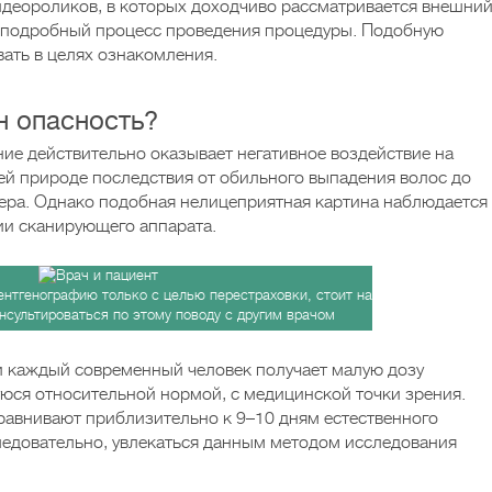
идеороликов, в которых доходчиво рассматривается внешни
е подробный процесс проведения процедуры. Подобную
ать в целях ознакомления.
н опасность?
ние действительно оказывает негативное воздействие на
ей природе последствия от обильного выпадения волос до
ера. Однако подобная нелицеприятная картина наблюдается
ии сканирующего аппарата.
ентгенографию только с целью перестраховки, стоит на
нсультироваться по этому поводу с другим врачом
и каждый современный человек получает малую дозу
юся относительной нормой, с медицинской точки зрения.
равнивают приблизительно к 9–10 дням естественного
ледовательно, увлекаться данным методом исследования