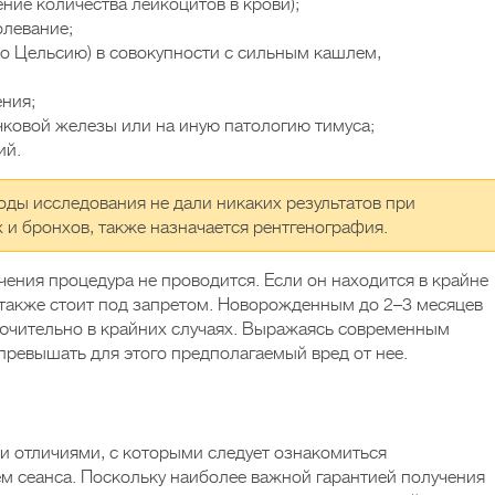
ние количества лейкоцитов в крови);
олевание;
по Цельсию) в совокупности с сильным кашлем,
ния;
ковой железы или на иную патологию тимуса;
ий.
оды исследования не дали никаких результатов при
 и бронхов, также назначается рентгенография.
чения процедура не проводится. Если он находится в крайне
 также стоит под запретом. Новорожденным до 2–3 месяцев
лючительно в крайних случаях. Выражаясь современным
превышать для этого предполагаемый вред от нее.
и отличиями, с которыми следует ознакомиться
м сеанса. Поскольку наиболее важной гарантией получения