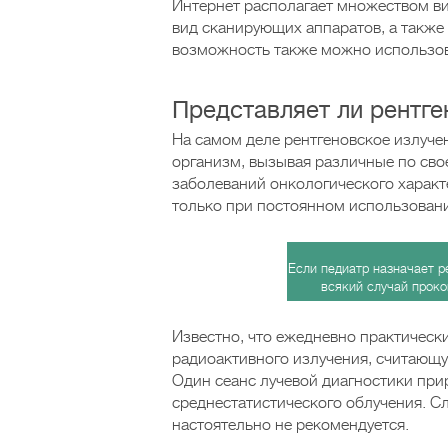
Интернет располагает множеством в
вид сканирующих аппаратов, а такж
возможность также можно использов
Представляет ли рентге
На самом деле рентгеновское излуче
организм, вызывая различные по сво
заболеваний онкологического характ
только при постоянном использован
Если педиатр назначает р
всякий случай проко
Известно, что ежедневно практическ
радиоактивного излучения, считающу
Один сеанс лучевой диагностики при
среднестатистического облучения. С
настоятельно не рекомендуется.