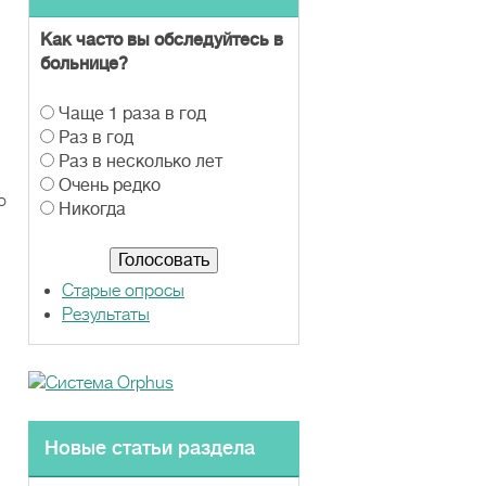
Как часто вы обследуйтесь в
больнице?
В
Чаще 1 раза в год
а
Раз в год
р
Раз в несколько лет
и
Очень редко
о
а
Никогда
н
т
ы
Старые опросы
Результаты
Новые статьи раздела