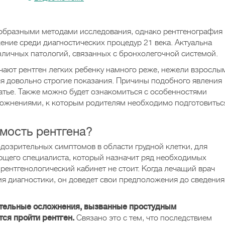
образными методами исследования, однако рентгенография
ние среди диагностических процедур 21 века. Актуальна
азличных патологий, связанных с бронхолегочной системой.
ачают рентген легких ребенку намного реже, нежели взрослы
я довольно строгие показания. Причины подобного явления
татье. Также можно будет ознакомиться с особенностями
ложнениями, к которым родителям необходимо подготовитьс
мость рентгена?
одозрительных симптомов в области грудной клетки, для
ующего специалиста, который назначит ряд необходимых
 рентгенологический кабинет не стоит. Когда лечащий врач
ия диагностики, он доведет свои предположения до сведения
тельные осложнения, вызванные простудным
тся пройти рентген.
Связано это с тем, что последствием