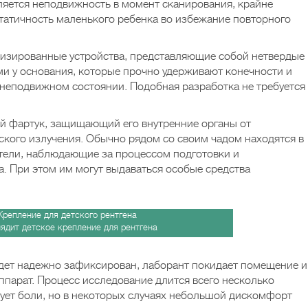
яется неподвижность в момент сканирования, крайне
татичность маленького ребенка во избежание повторного
лизированные устройства, представляющие собой нетвердые
и у основания, которые прочно удерживают конечности и
неподвижном состоянии. Подобная разработка не требуется
й фартук, защищающий его внутренние органы от
ского излучения. Обычно рядом со своим чадом находятся в
тели, наблюдающие за процессом подготовки и
 При этом им могут выдаваться особые средства
лядит детское крепление для рентгена
удет надежно зафиксирован, лаборант покидает помещение и
ппарат. Процесс исследование длится всего несколько
твует боли, но в некоторых случаях небольшой дискомфорт