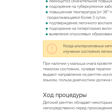
лейкоцитоз (значительное повыше
подозрение на туберкулезное заб
повышенная температура (от 38° 
продолжающаяся более 3 суток;
подтверждение легочного воспале
подозрение на гиперплазию вилоч
выявление опухолевых образован
Когда альтернативные мет
изучении состояния легких
При наличии у малыша очага кровоте
тяжелом состоянии, лучевая терапия
выдают направление на рентген иск
языком, польза диагностики должна 
Ход процедуры
Детский рентген обладает некоторым
непосредственно перед прохождение