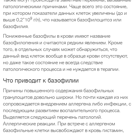
Также могут происходить заметные перемены, вызванные
патологическими причинами. Чаще всего это состояние,
при котором показатели данных клеток увеличены (до и
9
выше 0,2*10
г/л), что называется базофилоцитоз или
базофилия.
Пониженные базофилы в крови имеют название
базофилопения и считаются редким явлением. Кроме
того, в отдельных случаях может обнаружиться, что
данный вид клеток вообще в образце крови отсутствуют,
но даже такое состояние не всегда следствие
патологического процесса и не нуждается в терапии.
Что приводит к базофилии
Причины повышенного содержания базофильных
гранулоцитов довольно широки. Но почти каждая из них
сопровождается внедрением аллергена либо инфекции, с
последующим развитием воспалительного процесса.
Выделяется следующий перечень патологий.
Аллергические реакции. При встрече с аллергеном
базофильные клетки высвобождают в кровь гистамин,