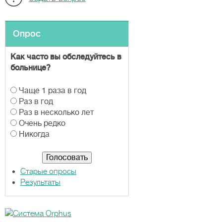
Опрос
Как часто вы обследуйтесь в
больнице?
В
Чаще 1 раза в год
а
Раз в год
р
Раз в несколько лет
и
Очень редко
а
Никогда
н
т
ы
Старые опросы
Результаты