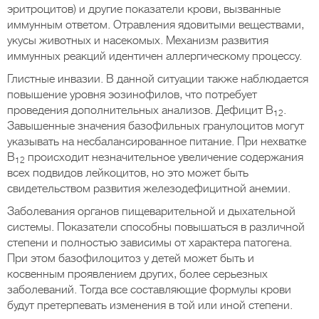
эритроцитов) и другие показатели крови, вызванные
иммунным ответом. Отравления ядовитыми веществами,
укусы животных и насекомых. Механизм развития
иммунных реакций идентичен аллергическому процессу.
Глистные инвазии. В данной ситуации также наблюдается
повышение уровня эозинофилов, что потребует
проведения дополнительных анализов. Дефицит В
.
12
Завышенные значения базофильных гранулоцитов могут
указывать на несбалансированное питание. При нехватке
В
происходит незначительное увеличение содержания
12
всех подвидов лейкоцитов, но это может быть
свидетельством развития железодефицитной анемии.
Заболевания органов пищеварительной и дыхательной
системы. Показатели способны повышаться в различной
степени и полностью зависимы от характера патогена.
При этом базофилоцитоз у детей может быть и
косвенным проявлением других, более серьезных
заболеваний. Тогда все составляющие формулы крови
будут претерпевать изменения в той или иной степени.