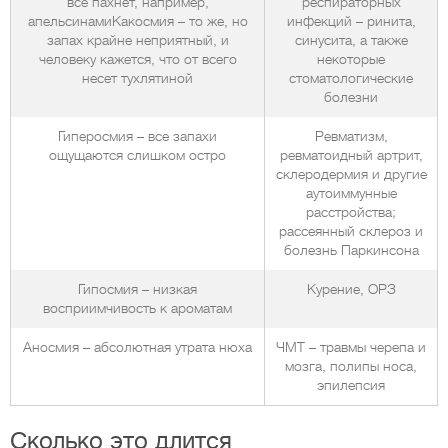
все пахнет, например,
респираторных
апельсинамиКакосмия – то же, но
инфекций – ринита,
запах крайне неприятный, и
синусита, а также
человеку кажется, что от всего
некоторые
несет тухлятиной
стоматологические
болезни
Гиперосмия – все запахи
Ревматизм,
ощущаются слишком остро
ревматоидный артрит,
склеродермия и другие
аутоиммунные
расстройства;
рассеянный склероз и
болезнь Паркинсона
Гипосмия – низкая
Курение, ОРЗ
восприимчивость к ароматам
Аносмия – абсолютная утрата нюха
ЧМТ – травмы черепа и
мозга, полипы носа,
эпилепсия
Сколько это длится