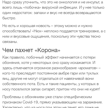
Надо сразу уточнить, что это не онкология и не инсульт, а
всего лишь «побочка» вирусной инфекции. И у нее только
один недостаток: запахи и вкус не всегда возвращаются
быстро.
Но есть и хорошая новость – этому можно и нужно
способствовать! «Нюх» неплохо поддается тренировке, а с
ним и вкусовые ощущения, поскольку эти чувства тесно
связаны.
Чем пахнет «Корона»
Как правило, побочный эффект начинается с потери
обоняния, хотя у некоторых оно сразу искажается. И
здесь отмечается огромное разнообразие «ароматов» –
кого-то преследует постоянное амбре гари или тухлых
яиц, другие не могут отделаться от навязчивой вони
собственного пота. Есть и такие пациенты, у которых в
носу поселился запах сигарет, притом что они не курят!
Проблемы с обонянием уже стали специфическим
признаком Covid-19, прямо указывающим на заражение.
Характерно, что из носа при этом не течет, его даже не