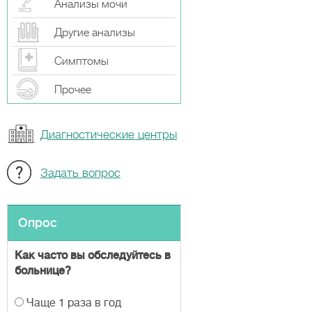
Анализы мочи
Другие анализы
Симптомы
Прочeе
Диагностические центры
Задать вопрос
Опрос
Как часто вы обследуйтесь в
больнице?
В
Чаще 1 раза в год