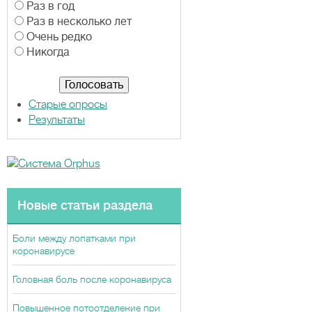
а
Раз в год
р
Раз в несколько лет
и
Очень редко
а
Никогда
н
т
ы
Старые опросы
Результаты
Новые статьи раздела
Боли между лопатками при
коронавирусе
Головная боль после коронавируса
Повышенное потоотделение при