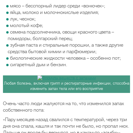
мясо – бесспорный лидер среди «вонючек»;
яйца, молоко и молочнокислые изделия;
лук, чеснок;
молотый кофе;
семена подсолнечника, овощи красного цвета –
помидоры, болгарский перец;
зубная паста и стиральные порошки, а также другие
средства бытовой химии и парфюмерии;
биологические жидкости человека – особенно пот;
сигаретный дым и бензин.
Любая болезнь, включая грипп и респираторные инфекции, способна
изменить запах тела или его восприятие
Очень часто люди жалуются на то, что изменился запах
собственного пота:
«Пару месяцев назад свалился с температурой, через три
дня она спала, кашля и так почти не было, но пропал нюх.
Дальше он вроде бы вернулся, но в каком-то «зомби»-