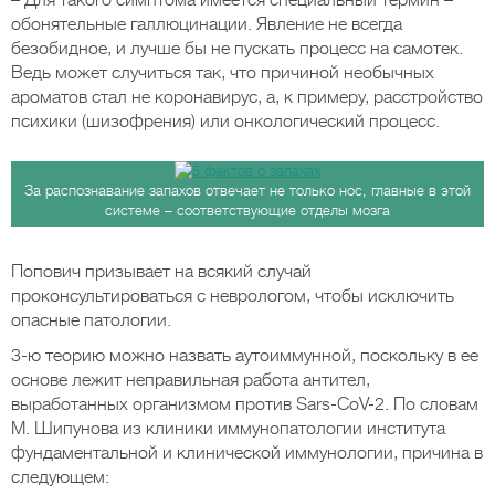
– Для такого симптома имеется специальный термин –
обонятельные галлюцинации. Явление не всегда
безобидное, и лучше бы не пускать процесс на самотек.
Ведь может случиться так, что причиной необычных
ароматов стал не коронавирус, а, к примеру, расстройство
психики (шизофрения) или онкологический процесс.
За распознавание запахов отвечает не только нос, главные в этой
системе – соответствующие отделы мозга
Попович призывает на всякий случай
проконсультироваться с неврологом, чтобы исключить
опасные патологии.
3-ю теорию можно назвать аутоиммунной, поскольку в ее
основе лежит неправильная работа антител,
выработанных организмом против Sars-CoV-2. По словам
М. Шипунова из клиники иммунопатологии института
фундаментальной и клинической иммунологии, причина в
следующем: