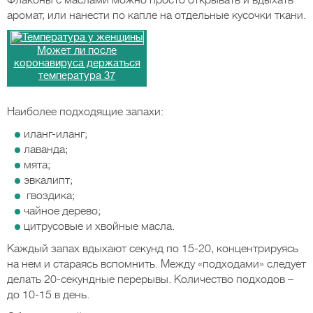
Флаконы с маслами можно просто открывать и вдыхать
аромат, или нанести по капле на отдельные кусочки ткани.
Может ли после
коронавируса держаться
температура 37
Наиболее подходящие запахи:
иланг-иланг;
лаванда;
мята;
эвкалипт;
гвоздика;
чайное дерево;
цитрусовые и хвойные масла.
Каждый запах вдыхают секунд по 15-20, концентрируясь
на нем и стараясь вспомнить. Между «подходами» следует
делать 20-секундные перерывы. Количество подходов –
до 10-15 в день.