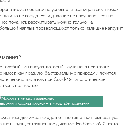
мости.
коронавируса достаточно условно, и разница в симптомах
 да и то не всегда. Если дыхание не нарушено, тест на
 нее пока нет, рассчитывать можно только на
большой наплыв проверяющихся только излишне нагрузит
евмония?
ет особый тип вируса, который науке пока неизвестен.
то имеет, как правило, бактериальную природу и лечится
сть легких, тогда как при Covid-19 патологические
 ткань полностью.
евмонии и коронавирусной – в масштабе поражения
уса нередко имеет сходство – повышенная температура,
ание в груди, затрудненное дыхание. Но Sars-CoV-2 часто