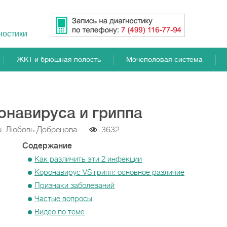
ностики
ЖКТ и брюшная полость
Мочеполовая система
онавируса и гриппа
р:
Любовь Добрецова
3632
Содержание
Как различить эти 2 инфекции
Коронавирус VS грипп: основное различие
Признаки заболеваний
Частые вопросы
Видео по теме