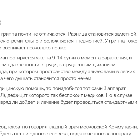
).
гриппа почти не отличаются. Разница становится заметной,
тся стремительно и осложняется пневмонией. У гриппа тоже
о возникает несколько позже.
агностируется уже на 9-14 сутки с момента заражения, и
ем сдавленности в груди, затрудненным дыханием.
да, при котором пространство между альвеолами в легких
а чего дышать становится просто нечем.
едицинскую помощь, то понадобится тот самый аппарат
Л), дефицит которого так беспокоит медиков. Но в случае
вряд ли дойдет, и лечение будет проводиться стандартными
неоднократно говорил главный врач московской Коммунарки,
Здесь нет ни одного человека, подключенного к аппарату