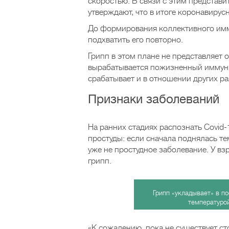
скоростью. В связи с этим представ
утверждают, что в итоге коронавирус
До формирования коллективного имм
подхватить его повторно.
Грипп в этом плане не представляет 
вырабатывается пожизненный иммуни
срабатывает и в отношении других р
Признаки заболеваний
На ранних стадиях распознать Covid-
простуды: если сначала поднялась те
уже не простудное заболевание. У вз
грипп.
Грипп «укладывает» в по
температуро
«К сожалению, пока не существует с