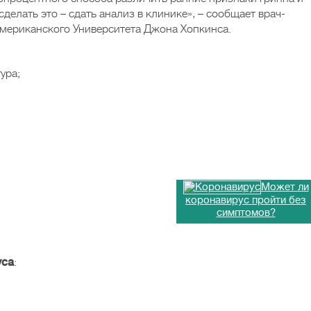
делать это – сдать анализ в клинике», – сообщает врач-
американского Университета Джона Хопкинса.
ура;
Может ли
коронавирус пройти без
симптомов?
уса
: