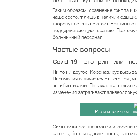
ИВЛ, поскольку в этом нет необходи
Таким образом, сравнение гриппа и 
чаще состоит лишь в наличии одышки,
«корону» делать не стоит. Вакцины от
поддерживающую терапию. Поэтому 
больничный персонал.
Частые вопросы
Covid-19 – это грипп или пн
Ни то ни другое. Коронавирус вызыва
Пневмония отличается от него тем, ч
антибиотиками. Поражается только ча
изменения затрагивают альвеолярную
Разница «обычной» пн
Симптоматика пневмонии и коронавир
кашель, боль и сдавленность, распир