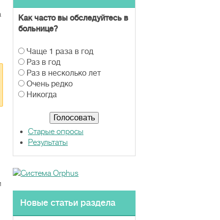
а
Как часто вы обследуйтесь в
больнице?
В
Чаще 1 раза в год
а
Раз в год
р
Раз в несколько лет
и
Очень редко
а
Никогда
н
т
ы
Старые опросы
Результаты
и
Новые статьи раздела