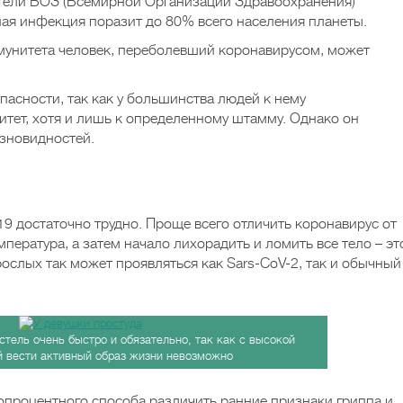
ители ВОЗ (Всемирной Организации Здравоохранения)
ная инфекция поразит до 80% всего населения планеты.
унитета человек, переболевший коронавирусом, может
опасности, так как у большинства людей к нему
тет, хотя и лишь к определенному штамму. Однако он
азновидностей.
19 достаточно трудно. Проще всего отличить коронавирус от
мпература, а затем начало лихорадить и ломить все тело – эт
рослых так может проявляться как Sars-CoV-2, так и обычный
стель очень быстро и обязательно, так как с высокой
й вести активный образ жизни невозможно
топроцентного способа различить ранние признаки гриппа и