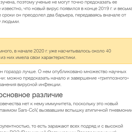
учена, поэтому ученые не могут точно предсказать ее
известно, что новый вирус появился в конце 2019 г. и весьм
 сроки он преодолел два барьера, передаваясь вначале от
у людьми.
ного, в начале 2020 г. уже насчитывалось около 40
 из них имела свои характеристики.
чен гораздо лучше. О нем опубликовано множество научных
и: можно предсказать начало и завершение «гриппозного»
транения вирусной инфекции.
основное различие
ловечества нет к нему иммунитета, поскольку это новый
таммом Sars-CoV, вызвавшим вспышку атипичной пневмони
улентностью, то есть заражают всех подряд и с высокой