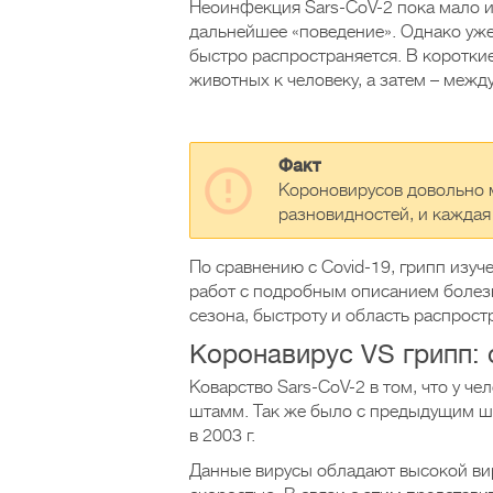
Неоинфекция Sars-CoV-2 пока мало из
дальнейшее «поведение». Однако уже 
быстро распространяется. В короткие
животных к человеку, а затем – межд
Факт
Короновирусов довольно м
разновидностей, и каждая
По сравнению с Covid-19, грипп изу
работ с подробным описанием болезн
сезона, быстроту и область распрос
Коронавирус VS грипп: 
Коварство Sars-CoV-2 в том, что у че
штамм. Так же было с предыдущим ш
в 2003 г.
Данные вирусы обладают высокой вир