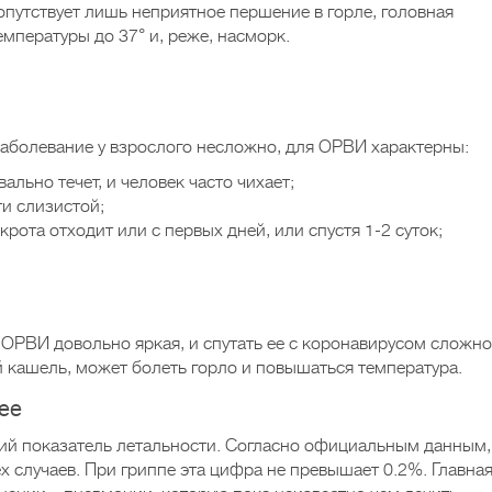
опутствует лишь неприятное першение в горле, головная
мпературы до 37° и, реже, насморк.
аболевание у взрослого несложно, для ОРВИ характерны:
ально течет, и человек часто чихает;
ти слизистой;
рота отходит или с первых дней, или спустя 1-2 суток;
 ОРВИ довольно яркая, и спутать ее с коронавирусом сложно
й кашель, может болеть горло и повышаться температура.
ее
кий показатель летальности. Согласно официальным данным,
ех случаев. При гриппе эта цифра не превышает 0.2%. Главна