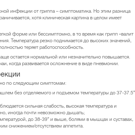
ной инфекции от гриппа – симптоматика. Но этим разница
аничивается, хотя клиническая картина в целом имеет
легкой форме или бессимптомно, в то время как грипп «валит
ения. Температура резко поднимается до высоких значений,
 полностью теряет работоспособность.
чаще остается нормальной или незначительно повышается.
аи, когда развивается осложнение в виде пневмонии.
фекции
жно по следующим симптомам:
ашлем без отделяемого и подъемом температуры до 37-37.5°
блюдается сильная слабость, высокая температура и
дно, иногда почти невозможно дышать;
мпературой, до 38-39° и выше, болями в мышцах и суставах,
ким снижением/отсутствием аппетита.