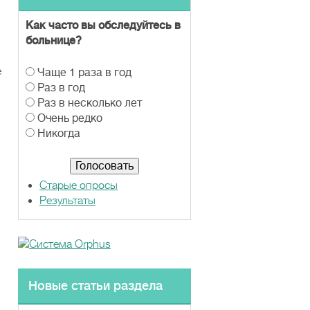
Как часто вы обследуйтесь в
больнице?
е
В
Чаще 1 раза в год
а
Раз в год
р
Раз в несколько лет
и
Очень редко
а
Никогда
н
т
ы
Старые опросы
Результаты
Новые статьи раздела