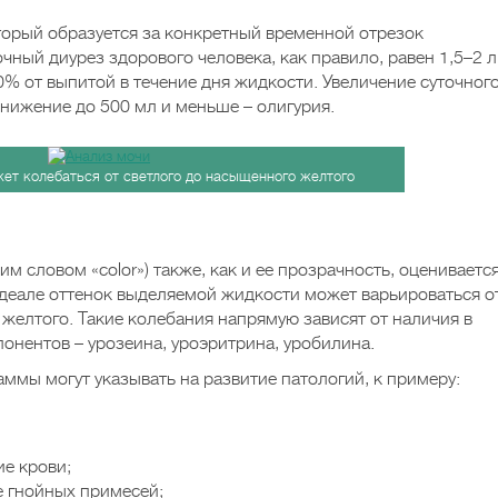
торый образуется за конкретный временной отрезок
чный диурез здорового человека, как правило, равен 1,5–2 л
80% от выпитой в течение дня жидкости. Увеличение суточног
снижение до 500 мл и меньше – олигурия.
ет колебаться от светлого до насыщенного желтого
им словом «color») также, как и ее прозрачность, оцениваетс
идеале оттенок выделяемой жидкости может варьироваться о
желтого. Такие колебания напрямую зависят от наличия в
нентов – урозеина, уроэритрина, уробилина.
ммы могут указывать на развитие патологий, к примеру:
ие крови;
е гнойных примесей;