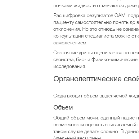
почками жидкости отмечаются даже 
Расшифровка результатов ОАМ, подр
пациенту самостоятельно понять до в
отклонения. Но это отнюдь не означае
консультации специалиста можно отк
самолечением.
Состояние урины оценивается по нес
свойства, био- и физико-химические
исследования.
Органолептические сво
Сюда входит объем выделяемой жидкос
Объем
Общий объем мочи, сданный пациент
возможности оценить описываемый по
таком случае делать сложно. В данн
(удельный вес) урины.