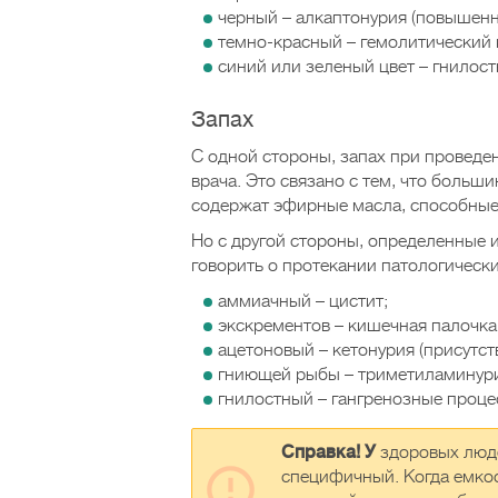
черный – алкаптонурия (повышенн
темно-красный – гемолитический 
синий или зеленый цвет – гнилос
Запах
С одной стороны, запах при проведе
врача. Это связано с тем, что больш
содержат эфирные масла, способные
Но с другой стороны, определенные 
говорить о протекании патологически
аммиачный – цистит;
экскрементов – кишечная палочка
ацетоновый – кетонурия (присутст
гниющей рыбы – триметиламинури
гнилостный – гангренозные проце
Справка! У
здоровых люде
специфичный. Когда емкос