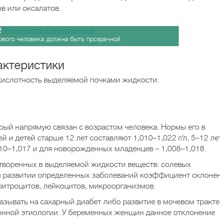
в или оксалатов.
ового человека должна быть прозрачной
актеристики
 кислотность выделяемой почками жидкости.
орый напрямую связан с возрастом человека. Нормы его в
 и детей старше 12 лет составляют 1,010–1,022 г/л, 5–12 ле
010–1,017 и для новорожденных младенцев – 1,008–1,018.
створенных в выделяемой жидкости веществ: солевых
 При развитии определенных заболеваний коэффициент склоне
эритроцитов, лейкоцитов, микроорганизмов.
азывать на сахарный диабет либо развитие в мочевом тракте
нной этиологии. У беременных женщин данное отклонение