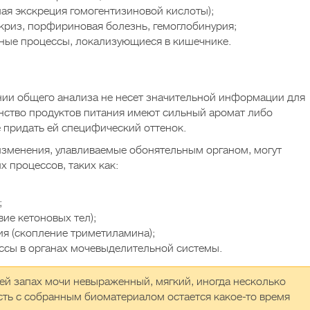
ая экскреция гомогентизиновой кислоты);
криз, порфириновая болезнь, гемоглобинурия;
тные процессы, локализующиеся в кишечнике.
нии общего анализа не несет значительной информации для
инство продуктов питания имеют сильный аромат либо
 придать ей специфический оттенок.
изменения, улавливаемые обонятельным органом, могут
х процессов, таких как:
;
вие кетоновых тел);
я (скопление триметиламина);
ссы в органах мочевыделительной системы.
й запах мочи невыраженный, мягкий, иногда несколько
ть с собранным биоматериалом остается какое-то время