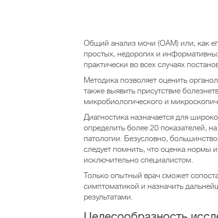
Общий анализ мочи (ОАМ) или, как е
простых, недорогих и информативных
практически во всех случаях постан
Методика позволяет оценить органол
также выявить присутствие болезнет
микробиологического и микроскопиче
Диагностика назначается для широко
определить более 20 показателей, н
патологии. Безусловно, большинств
следует помнить, что оценка нормы
исключительно специалистом.
Только опытный врач сможет сопост
симптоматикой и назначить дальнейш
результатами.
Целесообразность иссл