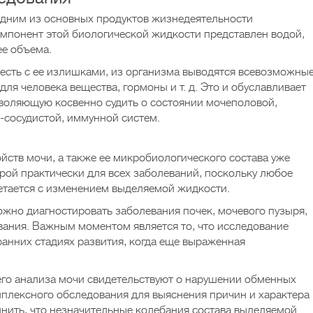
ся одним из основных продуктов жизнедеятельности
омпонент этой биологической жидкости представлен водой,
ее объема.
 есть с ее излишками, из организма выводятся всевозможны
для человека вещества, гормоны и т. д. Это и обуславливает
оляющую косвенно судить о состоянии мочеполовой,
-сосудистой, иммунной систем.
йств мочи, а также ее микробиологического состава уже
ой практически для всех заболеваний, поскольку любое
етается с изменением выделяемой жидкости.
жно диагностировать заболевания почек, мочевого пузыря,
ания. Важным моментом является то, что исследование
ранних стадиях развития, когда еще выраженная
го анализа мочи свидетельствуют о нарушении обменных
мплексного обследования для выяснения причин и характера
нить, что незначительные колебания состава выделяемой