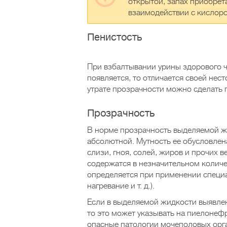
открытой, запах приобрет
взаимодействии с кислор
Пенистость
При взбалтывании урины здорового ч
появляется, то отличается своей нес
утрате прозрачности можно сделать 
Прозрачность
В норме прозрачность выделяемой ж
абсолютной. Мутность ее обусловле
слизи, гноя, солей, жиров и прочих 
содержатся в незначительном количе
определяется при применении специ
нагревание и т. д.).
Если в выделяемой жидкости выявлен
то это может указывать на пиелонефр
опасные патологии мочеполовых орга