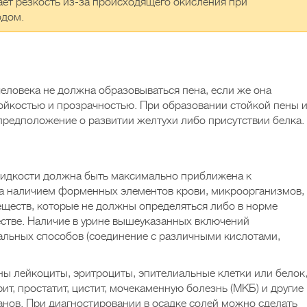
ает резкость из-за происходящего окисления при
одом.
еловека не должна образовываться пена, если же она
тойкостью и прозрачностью. При образовании стойкой пены 
предположение о развитии желтухи либо присутствии белка.
идкости должна быть максимально приближена к
на наличием форменных элементов крови, микроорганизмов,
веществ, которые не должны определяться либо в норме
стве. Наличие в урине вышеуказанных включений
альных способов (соединение с различными кислотами,
ы лейкоциты, эритроциты, эпителиальные клетки или белок
ит, простатит, цистит, мочекаменную болезнь (МКБ) и другие
нов. При диагностировании в осадке солей можно сделать