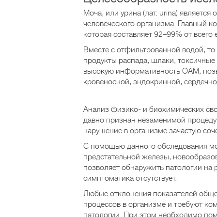
Моча, или урина (лат. urina) являет
человеческого организма. Главный к
которая составляет 92–99% от всего 
Вместе с отфильтрованной водой, то
продукты распада, шлаки, токсичные 
высокую информативность ОАМ, позв
кровеносной, эндокринной, сердечно
Анализ физико- и биохимических сво
давно признан незаменимой процедур
нарушение в организме зачастую соч
С помощью данного обследования мо
предстательной железы, новообразов
позволяет обнаружить патологии на 
симптоматика отсутствует.
Любые отклонения показателей обще
процессов в организме и требуют ко
патологии. При этом необходимо пом