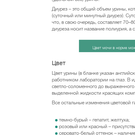
Диурез – это общий объем урины, ко
(суточный или минутный диурез). Суто
что, в свою очередь, составляет 70–
диуреза носит название полиурия, а 
Цвет мочи в норме мож
Цвет
Цвет урины (в бланке указан английск
работником лаборатории на глаз. В 
светло-соломенного до выраженного 
выделенной жидкости красящих компо
Все остальные изменения цветовой га
темно-бурый – гепатит, желтуха;
розовый или красный – присутств
серовато-белый оттенок – наличи