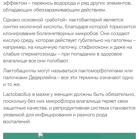
эффектом – перекись водорода и ряд других элементов,
обладающих обеззараживающим действием.
Однако основной «работой» лактобактерий является
синтез молочной кислоты, благодаря которой тормозится
клонирование болезнетворных микробов. Они создают
кислую среду, которая действует губительно на патогены –
например, на кишечную палочку, стафилококк и даже на
слабые сперматозоиды – при попадании в здоровое
влагалище все они погибают.
Лактобациллы могут называться лактоморфотипами или
палочками Дедерлейна – все эти термины означают одно
и то же.
Lactobacillus в мазке у женщин должны быть обязательно,
поскольку без них микрофлора влагалища теряет свои
защитные качества, и репродуктивная система становится
уязвимой для инфицирования и разного рода
воспалений.