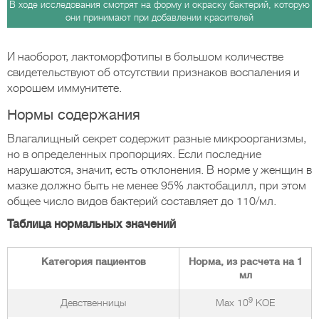
В ходе исследования смотрят на форму и окраску бактерий, которую
они принимают при добавлении красителей
И наоборот, лактоморфотипы в большом количестве
свидетельствуют об отсутствии признаков воспаления и
хорошем иммунитете.
Нормы содержания
Влагалищный секрет содержит разные микроорганизмы,
но в определенных пропорциях. Если последние
нарушаются, значит, есть отклонения. В норме у женщин в
мазке должно быть не менее 95% лактобацилл, при этом
общее число видов бактерий составляет до 110/мл.
Таблица нормальных значений
Категория пациентов
Норма, из расчета на 1
мл
9
Девственницы
Max 10
КОЕ