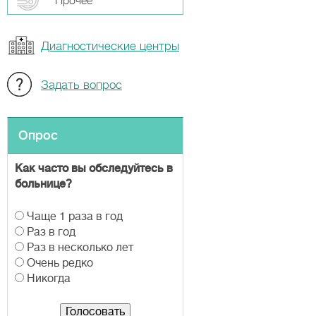
Прочeе
Диагностические центры
Задать вопрос
Опрос
Как часто вы обследуйтесь в
больнице?
В
Чаще 1 раза в год
а
Раз в год
р
Раз в несколько лет
и
Очень редко
а
Никогда
н
т