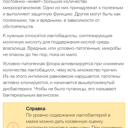
постоянно «живет» большое количество
микроорганизмов. Одни из них принадлежат к полезным
и выполняют защитную функцию. Другие могут быть как
полезными, так и вредными, в зависимости от
обстоятельств.
К нужным относятся лактобациллы, синтезирующие
молочную кислоту для поддержания кислой среды
влагалища. Вредные, или условно-патогенные, микробы
не опасны до тех пор, пока их мало.
Условно-патогенная флора активизируется при снижении
количества лактобацилл, чему есть множество причин.
Из-за этого интимное равновесие нарушается, патогены
активно клонируются, и начинается вышеупомянутый
дисбактериоз. Чтобы не было путаницы, его называют
бактериальным вагинозом.
Справка
:
По уровню содержания лактобактерий в
мазке можно дать косвенную оценку
состояния здоровья женщины. При снижении