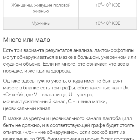
6
9
Женщины, живущие половой
10
-10
КОЕ
жизнью
4
6
Мужчины
10
-10
КОЕ
Много или мало
Есть три варианта результатов анализа: лактоморфотипы
могут обнаруживаться в мазке в большом, умеренном или
скудном объеме. Если их много, это означает, что все в
порядке, и женщина здорова.
Однако здесь нужно учесть, откуда именно был взят
мазок: в бланке есть три графы, обозначенные как «U»,
«C» и «V», где V – влагалище, U – уретра,
мочеиспускательный канал, C – шейка матки,
цервикальный канал.
В мазке из уретры и цервикального канала лактобацилл
быть не должно, и в соответствующей графе будет стоять
отметка «н/о» - «не обнаружено». Если соскоб взят из
влагалища, то 95% биоматериала в норме будет состоять