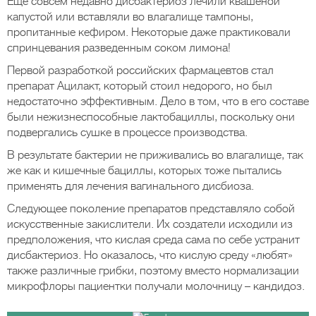
Еще совсем недавно дисбактериоз лечили квашеной
капустой или вставляли во влагалище тампоны,
пропитанные кефиром. Некоторые даже практиковали
спринцевания разведенным соком лимона!
Первой разработкой российских фармацевтов стал
препарат Ацилакт, который стоил недорого, но был
недостаточно эффективным. Дело в том, что в его составе
были нежизнеспособные лактобациллы, поскольку они
подвергались сушке в процессе производства.
В результате бактерии не приживались во влагалище, так
же как и кишечные бациллы, которых тоже пытались
применять для лечения вагинального дисбиоза.
Следующее поколение препаратов представляло собой
искусственные закислители. Их создатели исходили из
предположения, что кислая среда сама по себе устранит
дисбактериоз. Но оказалось, что кислую среду «любят»
также различные грибки, поэтому вместо нормализации
микрофлоры пациентки получали молочницу – кандидоз.