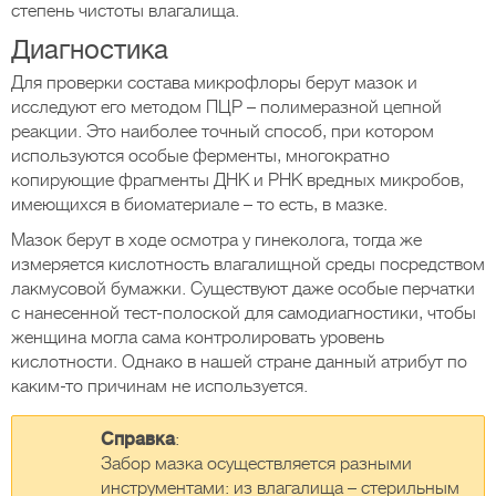
степень чистоты влагалища.
Диагностика
Для проверки состава микрофлоры берут мазок и
исследуют его методом ПЦР – полимеразной цепной
реакции. Это наиболее точный способ, при котором
используются особые ферменты, многократно
копирующие фрагменты ДНК и РНК вредных микробов,
имеющихся в биоматериале – то есть, в мазке.
Мазок берут в ходе осмотра у гинеколога, тогда же
измеряется кислотность влагалищной среды посредством
лакмусовой бумажки. Существуют даже особые перчатки
с нанесенной тест-полоской для самодиагностики, чтобы
женщина могла сама контролировать уровень
кислотности. Однако в нашей стране данный атрибут по
каким-то причинам не используется.
Справка
:
Забор мазка осуществляется разными
инструментами: из влагалища – стерильным