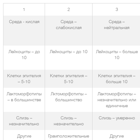
1
2
3
Среда - кислая
Среда –
Среда –
слабокислая
нейтральная
Лейкоциты – до
Лейкоциты – до 10
Лейкоциты – больше
10
10
Клетки эпителия
Клетки эпителия –
Клетки эпителия –
– 5-10
5-10
больше 10
Лактоморфотипы
Лктоморфотипы –
Лактоморфотипы –
– в большинстве
большинство
незначительно или
единичные
Слизь –
Слизь –
Слизь – умеренно
незначительно
незначительно
Другие
Грамположительные
Другие