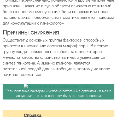
Помимо перечисленных, появляются и другие неприятные
признаки – жжение и зуд в области слизистых гениталий,
болезненное мочеиспускание, боли во время или после
полового акта. Подобная симптоматика является поводом
для консультации с гинекологом.
Причины снижения
Существует 2 основных группы факторов, способных
привести к нарушению состава микрофлоры. В первую
группу входят гормональные сбои, на фоне которых
меняются свойства слизистых вагины, и уменьшается
синтез гликогена. А именно гликоген является
питательной средой для лактобацилл, поэтому их число
начинает снижаться.
Если полезные бактерии и условно-патогенные организмы в мазке
допустимы, то патогенов там быть не должно совсем
Справка
: