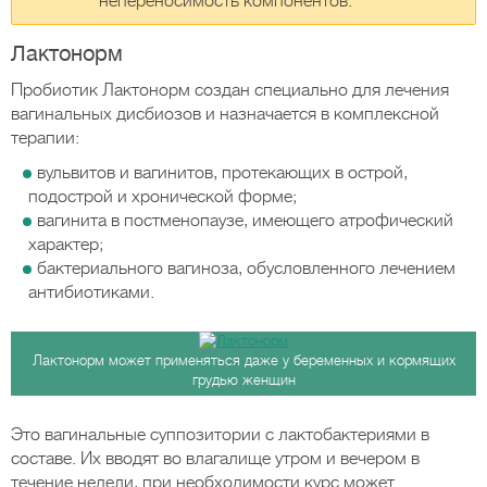
непереносимость компонентов.
Лактонорм
Пробиотик Лактонорм создан специально для лечения
вагинальных дисбиозов и назначается в комплексной
терапии:
вульвитов и вагинитов, протекающих в острой,
подострой и хронической форме;
вагинита в постменопаузе, имеющего атрофический
характер;
бактериального вагиноза, обусловленного лечением
антибиотиками.
Лактонорм может применяться даже у беременных и кормящих
грудью женщин
Это вагинальные суппозитории с лактобактериями в
составе. Их вводят во влагалище утром и вечером в
течение недели, при необходимости курс может