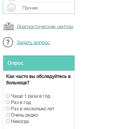
Прочeе
Диагностические центры
Задать вопрос
Опрос
Как часто вы обследуйтесь в
больнице?
В
Чаще 1 раза в год
а
Раз в год
р
Раз в несколько лет
и
Очень редко
а
Никогда
н