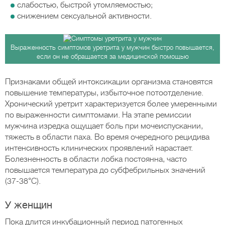
слабостью, быстрой утомляемостью;
снижением сексуальной активности.
Выраженность симптомов уретрита у мужчин быстро повышается,
если он не обращается за медицинской помощью
Признаками общей интоксикации организма становятся
повышение температуры, избыточное потоотделение.
Хронический уретрит характеризуется более умеренными
по выраженности симптомами. На этапе ремиссии
мужчина изредка ощущает боль при мочеиспускании,
тяжесть в области паха. Во время очередного рецидива
интенсивность клинических проявлений нарастает.
Болезненность в области лобка постоянна, часто
повышается температура до субфебрильных значений
(37-38°C).
У женщин
Пока длится инкубационный период патогенных