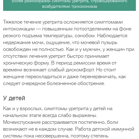
Более разнообразны симптомы уретрита, спровоцированного
возбудителями трихомониаза
Тяжелое течение уретрита осложняется симптомами
интоксикации — повышенным потоотделением на фоне
резкого подъема температуры, ознобом. Наблюдается
недержание мочи, ощущение, что мочевой пузырь
освобожден не полностью. Как и у мужчин, у женщин при
отсутствии лечения уретрит быстро принимает
хроническую форму. В период ремиссии время от
времени возникает слабый дискомфорт. Но стоит
женщине переохладиться и даже перенервничать, как
следует очередное болезненное обострение.
У детей
Как и у взрослых, симптомы уретрита у детей на
начальном этапе всегда слабо выражены.
Мочеиспускание расстраивается постепенно, боли
возникают не в каждом случае. Работа детской иммунной
системы пока несовершенна, поэтому степень