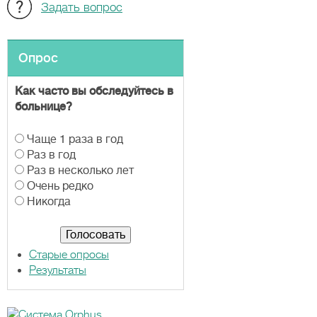
Задать вопрос
Опрос
Как часто вы обследуйтесь в
больнице?
В
Чаще 1 раза в год
а
Раз в год
р
Раз в несколько лет
и
Очень редко
а
Никогда
н
т
ы
Старые опросы
Результаты