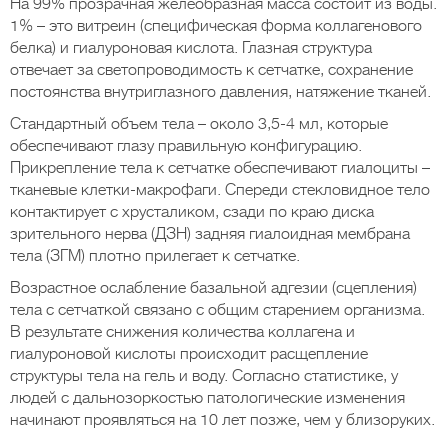
На 99% прозрачная желеобразная масса состоит из воды.
1% – это витреин (специфическая форма коллагенового
белка) и гиалуроновая кислота. Глазная структура
отвечает за светопроводимость к сетчатке, сохранение
постоянства внутриглазного давления, натяжение тканей.
Стандартный объем тела – около 3,5-4 мл, которые
обеспечивают глазу правильную конфигурацию.
Прикрепление тела к сетчатке обеспечивают гиалоциты –
тканевые клетки-макрофаги. Спереди стекловидное тело
контактирует с хрусталиком, сзади по краю диска
зрительного нерва (ДЗН) задняя гиалоидная мембрана
тела (ЗГМ) плотно прилегает к сетчатке.
Возрастное ослабление базальной адгезии (сцепления)
тела с сетчаткой связано с общим старением организма.
В результате снижения количества коллагена и
гиалуроновой кислоты происходит расщепление
структуры тела на гель и воду. Согласно статистике, у
людей с дальнозоркостью патологические изменения
начинают проявляться на 10 лет позже, чем у близоруких.