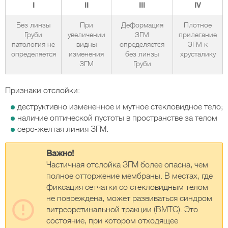
I
II
III
IV
Без линзы
При
Деформация
Плотное
Груби
увеличении
ЗГМ
прилегание
патология не
видны
определяется
ЗГМ к
определяется
изменения
без линзы
хрусталику
ЗГМ
Груби
Признаки отслойки:
деструктивно измененное и мутное стекловидное тело;
наличие оптической пустоты в пространстве за телом
серо-желтая линия ЗГМ.
Важно!
Частичная отслойка ЗГМ более опасна, чем
полное отторжение мембраны. В местах, где
фиксация сетчатки со стекловидным телом
не повреждена, может развиваться синдром
витреоретинальной тракции (ВМТС). Это
состояние, при котором отходящее