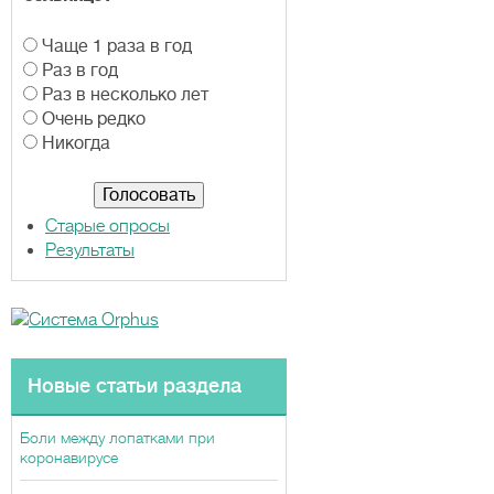
В
Чаще 1 раза в год
а
Раз в год
р
Раз в несколько лет
и
Очень редко
а
Никогда
н
т
ы
Старые опросы
Результаты
Новые статьи раздела
Боли между лопатками при
коронавирусе