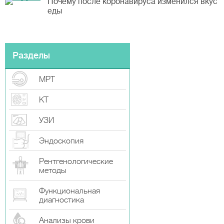
Почему после коронавируса изменился вкус
еды
Разделы
МРТ
КТ
УЗИ
Эндоскопия
Рентгенологические
методы
Функциональная
диагностика
Анализы крови