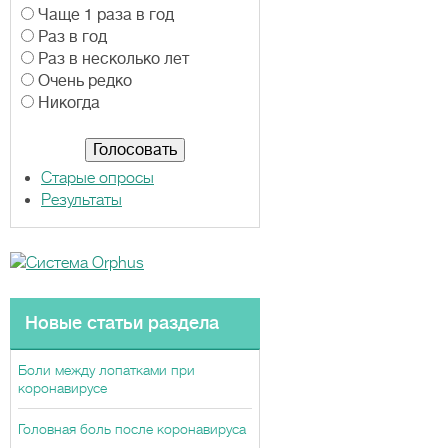
В
Чаще 1 раза в год
а
Раз в год
р
Раз в несколько лет
и
Очень редко
а
Никогда
н
т
ы
Старые опросы
Результаты
Новые статьи раздела
Боли между лопатками при
коронавирусе
Головная боль после коронавируса