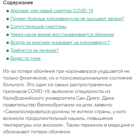
Содержание
Аносмия, или новый симптом COVID-19
Почему больные коронавирусом не ощущают запахи?
Сопутствующие симптомы
Через какое время восстанавливается обоняние
Всегда ли аносмия указывает на коронавирус?
Требуется ли лечение?
Видео по теме
Из-за потери обоняния при коронавирусе ухудшается не
только физическое, но и психоэмоциональное состояние
больного. Это один из самых распространенных
признаков COVID-19, выяснили специалисты из
Калифорнийского университета Сан-Диего. Даже
правительство Великобритании на днях заявило:
«Самоизолироваться должны те жители страны, у кого
возникли продолжительный кашель, повышение
температуры или аносмия». Таким термином в медицине и
обозначают потерю обоняния.