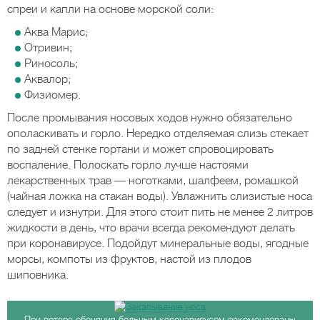
спреи и капли на основе морской соли:
Аква Марис;
Отривин;
Риносоль;
Аквалор;
Физиомер.
После промывания носовых ходов нужно обязательно
ополаскивать и горло. Нередко отделяемая слизь стекает
по задней стенке гортани и может спровоцировать
воспаление. Полоскать горло лучше настоями
лекарственных трав — ноготками, шалфеем, ромашкой
(чайная ложка на стакан воды). Увлажнить слизистые носа
следует и изнутри. Для этого стоит пить не менее 2 литров
жидкости в день, что врачи всегда рекомендуют делать
при коронавирусе. Подойдут минеральные воды, ягодные
морсы, компоты из фруктов, настой из плодов
шиповника.
При потере обоняния больным коронавирусом рекомендованы