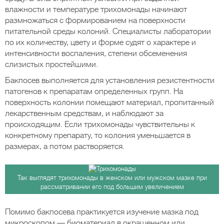
влажности и температуре трихомонады начинают
размножаться с формированием на поверхности
питательной среды колоний. Специалисты лаборатории
по их количеству, цвету и форме судят о характере и
интенсивности воспаления, степени обсеменения
слизистых простейшими.
Бакпосев выполняется для установления резистентности
патогенов к препаратам определенных групп. На
поверхность колонии помещают материал, пропитанный
лекарственным средствам, и наблюдают за
происходящим. Если трихомонады чувствительны к
конкретному препарату, то колония уменьшается в
размерах, а потом растворяется.
Так выглядят трихомонады в женском или мужском мазке при
рассматривании его под большим увеличением
Помимо бакпосева практикуется изучение мазка под
микроскопом — биоматериал в окрашенном или