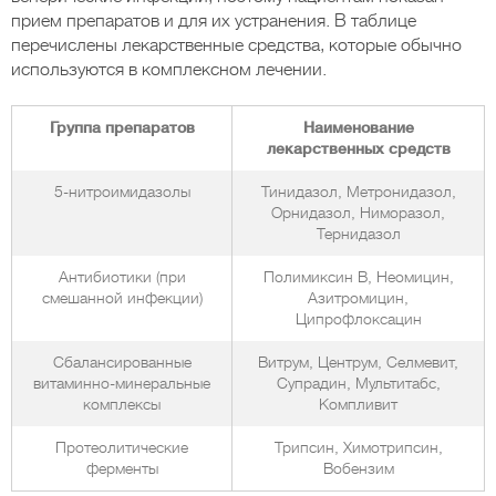
прием препаратов и для их устранения. В таблице
перечислены лекарственные средства, которые обычно
используются в комплексном лечении.
Группа препаратов
Наименование
лекарственных средств
5-нитроимидазолы
Тинидазол, Метронидазол,
Орнидазол, Ниморазол,
Тернидазол
Антибиотики (при
Полимиксин В, Неомицин,
смешанной инфекции)
Азитромицин,
Ципрофлоксацин
Сбалансированные
Витрум, Центрум, Селмевит,
витаминно-минеральные
Супрадин, Мультитабс,
комплексы
Компливит
Протеолитические
Трипсин, Химотрипсин,
ферменты
Вобензим