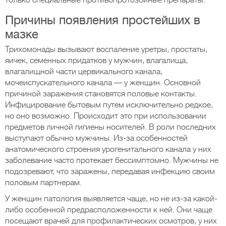
только специальные противопротозойные препараты.
Причины появления простейших в
мазке
Трихомонады вызывают воспаление уретры, простаты,
яичек, семенных придатков у мужчин, влагалища,
влагалищной части цервикального канала,
мочеиспускательного канала — у женщин. Основной
причиной заражения становятся половые контакты.
Инфицирование бытовым путем исключительно редкое,
но оно возможно. Происходит это при использовании
предметов личной гигиены носителей. В роли последних
выступают обычно мужчины. Из-за особенностей
анатомического строения урогенитального канала у них
заболевание часто протекает бессимптомно. Мужчины не
подозревают, что заражены, передавая инфекцию своим
половым партнерам.
У женщин патология выявляется чаще, но не из-за какой-
либо особенной предрасположенности к ней. Они чаще
посещают врачей для профилактических осмотров, у них