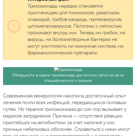
Трихомонады нередко становятся
пристанищем для гонококков, уреаплазм,
хламидий, грибов кандида, герпесвирусов,
цитомегаловирусов. Патогены с легкостью
проникают внутрь них. Теперь ни грибки, ни
вирусы, ни болезнетворные бактерии не
могут уничтожить ни иммунная система, ни
фармакологические препараты.
Обнаружить в мазке трихомонады достаточно легко из-за их
специфического строения
Современная венерология накопила достаточный опыт
лечения почти всех инфекций, передающихся половым
путем. Но терапия трихомониаза до сих пор вызывает у
медиков затруднения. Причина — отсутствие реакции
простейших на антибиотики за счет наличия у них
прочных небелковых оболочек. Справиться с ними могут