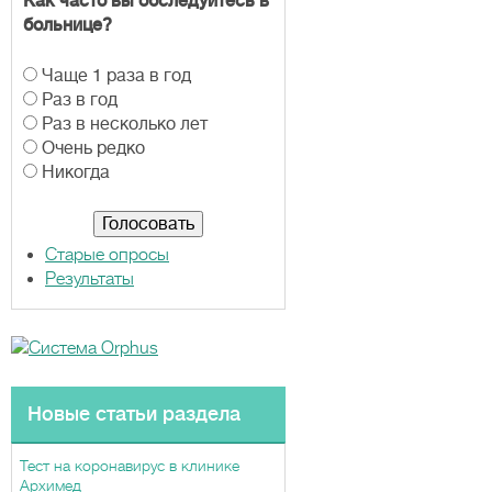
Как часто вы обследуйтесь в
больнице?
В
Чаще 1 раза в год
а
Раз в год
р
Раз в несколько лет
и
Очень редко
а
Никогда
н
т
ы
Старые опросы
Результаты
Новые статьи раздела
Тест на коронавирус в клинике
Архимед