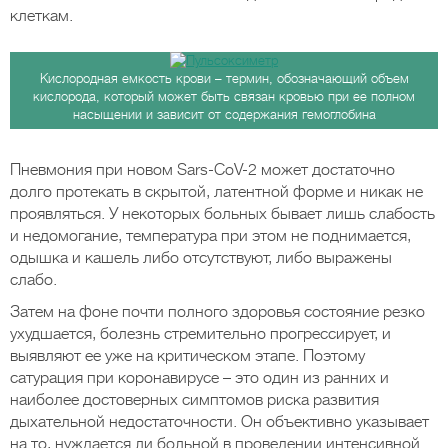
клеткам.
Кислородная емкость крови – термин, обозначающий объем
кислорода, который может быть связан кровью при ее полном
насыщении и зависит от содержания гемоглобина
Пневмония при новом Sars-CoV-2 может достаточно
долго протекать в скрытой, латентной форме и никак не
проявляться. У некоторых больных бывает лишь слабость
и недомогание, температура при этом не поднимается,
одышка и кашель либо отсутствуют, либо выражены
слабо.
Затем на фоне почти полного здоровья состояние резко
ухудшается, болезнь стремительно прогрессирует, и
выявляют ее уже на критическом этапе. Поэтому
сатурация при коронавирусе – это один из ранних и
наиболее достоверных симптомов риска развития
дыхательной недостаточности. Он объективно указывает
на то, нуждается ли больной в проведении интенсивной