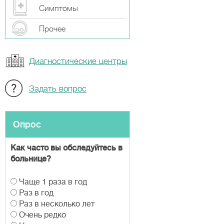
Симптомы
Прочeе
Диагностические центры
Задать вопрос
Опрос
Как часто вы обследуйтесь в
больнице?
В
Чаще 1 раза в год
а
Раз в год
р
Раз в несколько лет
и
Очень редко