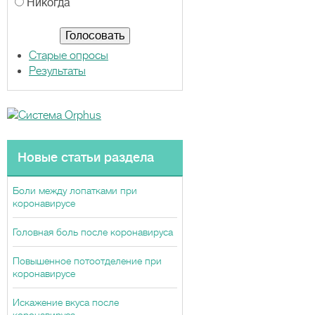
а
Никогда
н
т
ы
Старые опросы
Результаты
Новые статьи раздела
Боли между лопатками при
коронавирусе
Головная боль после коронавируса
Повышенное потоотделение при
коронавирусе
Искажение вкуса после