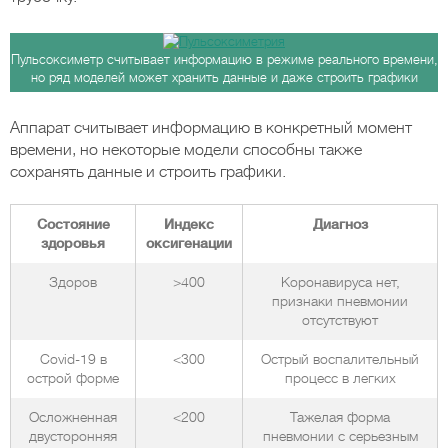
Пульсоксиметр считывает информацию в режиме реального времени,
но ряд моделей может хранить данные и даже строить графики
Аппарат считывает информацию в конкретный момент
времени, но некоторые модели способны также
сохранять данные и строить графики.
Состояние
Индекс
Диагноз
здоровья
оксигенации
Здоров
>400
Коронавируса нет,
признаки пневмонии
отсутствуют
Covid-19 в
<300
Острый воспалительный
острой форме
процесс в легких
Осложненная
<200
Тажелая форма
двусторонняя
пневмонии с серьезным