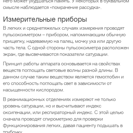
него может ухудшаться память. У некоторых в буквальном
смысле наблюдается «помрачение рассудка».
Измерительные приборы
В легких и среднетяжелых случаях измерения проводят
пульсоксиметром – прибором, напоминающим обычную
прищепку, надеваемую на палец, мочку уха или другую
часть тела. С одной стороны пульсоксиметра расположен
экран, где высвечиваются показатели сатурации.
Принцип работы аппарата основывается на свойствах
веществ поглощать световые волны разной длины. В
данном случае таким веществом является гемоглобин и
его способность поглощать свет в зависимости от
насыщенности кислородом.
В реанимационных отделениях измеряют не только
уровень сатурации, но и высчитывают индекс
оксигенации, или респираторный индекс. С этой целью
сначала проводят спирометрию для проверки
функционирования легких, давая пациенту подышать в
трубочку.