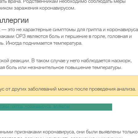
вать врача. Родственникам необходимо соблюдать меры
чником заражения коронавирусом.
аллергии
к — это не характерные симптомы для гриппа и коронавируса
наками ОРЗ являются боль и першение в горле, головная и
ь. Иногда поднимается температура.
кой реакции. В таком случае у него наблюдается насморк,
ная боль или незначительное повышение температуры.
ус от других заболеваний можно после проведения анализа.
ичными признаками коронавируса, они были выявлены только