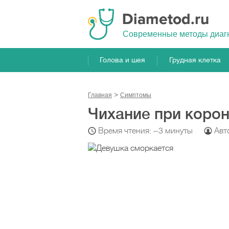
Cовременные методы диаг
Голова и шея
Грудная клетка
Главная
Симптомы
Чихание при коро
Время чтения: ~3 минуты
Авт