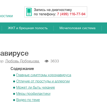
ностики
ЖКТ и брюшная полость
Мочеполовая система
навирусе
ор:
Любовь Добрецова
3633
Содержание
Главные симптомы коронавируса
Отличие от простуды и аллергии
Может ли быть чихание
Меры профилактики
Видео по теме