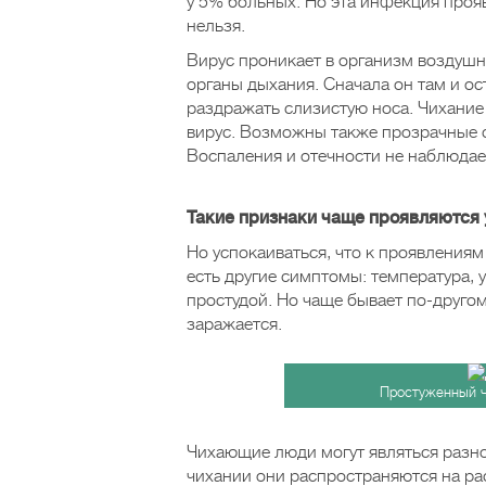
у 5% больных. Но эта инфекция проя
нельзя.
Вирус проникает в организм воздуш
органы дыхания. Сначала он там и ос
раздражать слизистую носа. Чихание 
вирус. Возможны также прозрачные 
Воспаления и отечности не наблюдае
Такие признаки чаще проявляются 
Но успокаиваться, что к проявлениям
есть другие симптомы: температура,
простудой. Но чаще бывает по-другом
заражается.
Простуженный ч
Чихающие люди могут являться разно
чихании они распространяются на рас