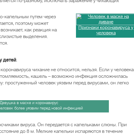
вляется по-разному, исключать заражение у чихающих
но-капельным путем через
тается, поэтому может
Признаки коронавируса у
возникает, как реакция на
человека
слизистые выделения.
тся.
у детей
.
 коронавируса чихание не относится, нельзя. Если у человека
 утомляемость, кашель – возможно инфекция осложнилась
у: простуженный человек уязвим перед вирусами, он легко
еловек более уязвим перед новой инфекцией
счиками вируса. Он передается с капельками слюны. При
стояние до 8 м. Мелкие капельки испаряются в течение