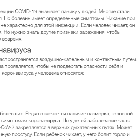
екции COVID-19 вызывает панику у людей. Многие стали
я. Но болезнь имеет определенные симптомы. Чихание при
 не характерно для этой инфекции. Если человек чихает, он
я. Но нужно знать другие признаки заражения, чтобы
 вовремя.
навируса
распространяется воздушно-капельным и контактным путем.
а проявляется, чтобы не подвергать опасности себя и
коронавируса у человека относятся:
аболевших. Редко отмечается наличие насморка, головной
к симптомам коронавируса. Но у детей заболевание часто
-CoV-2 закрепляется в верхних дыхательных путях. Может
ую простуду. Если ребенок чихает, у него болит горло и