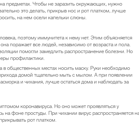
 на предметах. Чтобы не заразить окружающих, нужно
зательно это делать, прикрыв нос и рот платком, лучше
росить, на нем осели капельки слюны.
ловека, поэтому иммунитета к нему нет. Этим объясняется
она поражает все людей, независимо от возраста и пола.
золяции помогли замедлить распространение болезни. Но
меры профилактики.
 а в общественных местах носить маску. Руки необходимо
прихода домой тщательно мыть с мылом. А при появлении
асморка и чихания, лучше остаться дома и наблюдать за
мптомом коронавируса. Но оно может проявляться у
ь на фоне простуды. При чихании вирус распространяется н
прикрывать рот платком.