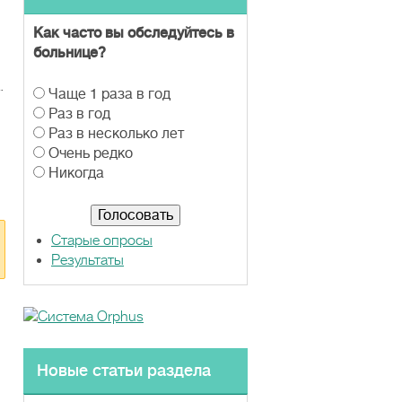
Как часто вы обследуйтесь в
больнице?
.
В
Чаще 1 раза в год
а
Раз в год
р
Раз в несколько лет
и
Очень редко
а
Никогда
н
т
ы
Старые опросы
Результаты
Новые статьи раздела