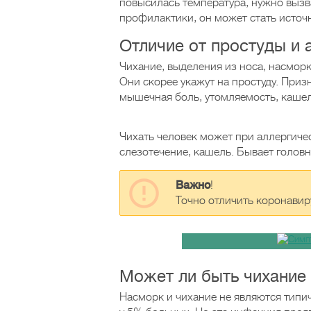
повысилась температура, нужно выз
профилактики, он может стать исто
Отличие от простуды и 
Чихание, выделения из носа, насмор
Они скорее укажут на простуду. Приз
мышечная боль, утомляемость, кашел
Чихать человек может при аллергичес
слезотечение, кашель. Бывает голов
Важно
!
Точно отличить коронавир
Может ли быть чихание
Насморк и чихание не являются тип