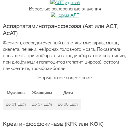
Взрослые референсные значения
Аспартатаминотрансфераза (Ast или АСТ,
АсАТ)
Фермент, сосредоточенный в клетках миокарда, мышц
скелета, печени, нейронах головного мозга. Показатели
повышены при инфаркте и в прединфарктном состоянии,
при дисфункции гепатоцитов (гепатит, цирроз), остром
панкреатите, тромбоэмболии.
Нормальное содержание
Мужчины
Женщины
Дети
до 31 Ед/л
до 37 Ед/л
до 30 Ед/л
Креатинфосфокиназа (KFK или КФК)