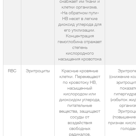
снабжает им ткани и
клетки организма.
«На обратном пути»
НВ несет в легкие
диоксид углерода для
его утилизации.
Концентрация
гемоглобина отражает
степень
кислородного
насыщения кровотока
RBC
Эритроциты
Красные кровяные
Эритроп
клетки. Перемещают
(снижение ко
по кровотоку НВ,
эритроцит
насыщенный
показат
кислородом или
гипергидр
диоксидом углерода,
(избыток жид
питательные
организм
вещества, защищают
Эритроц
сосуды от
(повышение
воздействия
признак кисл
свободных
голода
радикалов,