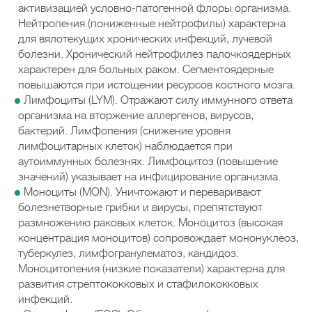
активизацией условно-патогенной флоры организма.
Нейтропения (пониженные нейтрофилы) характерна
для вялотекущих хронических инфекций, лучевой
болезни. Хронический нейтрофилез палочкоядерных
характерен для больных раком. Сегментоядерные
повышаются при истощении ресурсов костного мозга.
Лимфоциты (LYM). Отражают силу иммунного ответа
организма на вторжение аллергенов, вирусов,
бактерий. Лимфопения (снижение уровня
лимфоцитарных клеток) наблюдается при
аутоиммунных болезнях. Лимфоцитоз (повышение
значений) указывает на инфицирование организма.
Моноциты (MON). Уничтожают и переваривают
болезнетворные грибки и вирусы, препятствуют
размножению раковых клеток. Моноцитоз (высокая
концентрация моноцитов) сопровождает мононуклеоз,
туберкулез, лимфогранулематоз, кандидоз.
Моноцитопения (низкие показатели) характерна для
развития стрептококковых и стафилококковых
инфекций.