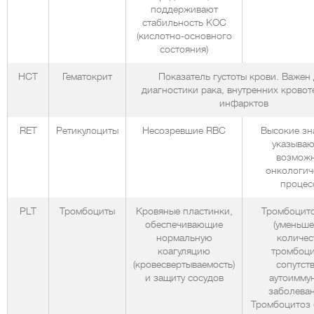
поддерживают
стабильность КОС
(кислотно-основного
состояния)
HCT
Гематокрит
Показатель густоты крови. Важен
диагностики рака, внутренних кровот
инфарктов
RET
Ретикулоциты
Несозревшие RBC
Высокие зн
указываю
возмож
онкологич
процес
PLT
Тромбоциты
Кровяные пластинки,
Тромбоцит
обеспечивающие
(уменьш
нормальную
количес
коагуляцию
тромбоци
(кровесвертываемость)
сопутств
и защиту сосудов
аутоимму
заболева
Тромбоцитоз 