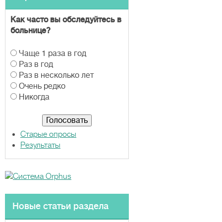
Как часто вы обследуйтесь в
больнице?
В
Чаще 1 раза в год
а
Раз в год
р
Раз в несколько лет
и
Очень редко
а
Никогда
н
т
ы
Старые опросы
Результаты
Новые статьи раздела