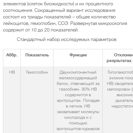
элементов (клеток биожидкости) и их процентного
соотношения. Сокращенный вариант исследования
состоит из триады показателей – общее количество
лейкоцитов, гемоглобин, СОЭ. Развернутая микроскопия
содержит от 10 до 20 показателей.
Стандартный набор исследуемых параметров
Аббр.
Показатель
Функции
Отклонен
результатах
HВ
Гемоглобин
Двухкомпонентный
Гипогемогло
железосодержащий
(низкие пок
белок, отвечающий за
НВ) свидетель
газообмен. 90% НВ
малокровии (
содержится в
высокие 
эритроцитах. Попадая
дыхател
в легкие, НВ
недостато
захватывает молекулы
кислорода и с
помощью
эритроцитов-курьеров