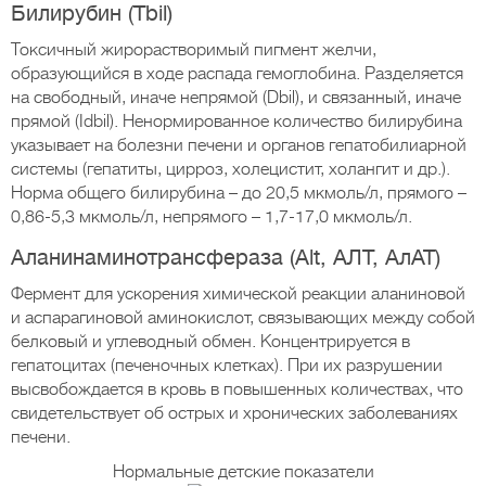
Билирубин (Tbil)
Токсичный жирорастворимый пигмент желчи,
образующийся в ходе распада гемоглобина. Разделяется
на свободный, иначе непрямой (Dbil), и связанный, иначе
прямой (Idbil). Ненормированное количество билирубина
указывает на болезни печени и органов гепатобилиарной
системы (гепатиты, цирроз, холецистит, холангит и др.).
Норма общего билирубина – до 20,5 мкмоль/л, прямого –
0,86-5,3 мкмоль/л, непрямого – 1,7-17,0 мкмоль/л.
Аланинаминотрансфераза (Alt, АЛТ, АлАТ)
Фермент для ускорения химической реакции аланиновой
и аспарагиновой аминокислот, связывающих между собой
белковый и углеводный обмен. Концентрируется в
гепатоцитах (печеночных клетках). При их разрушении
высвобождается в кровь в повышенных количествах, что
свидетельствует об острых и хронических заболеваниях
печени.
Нормальные детские показатели