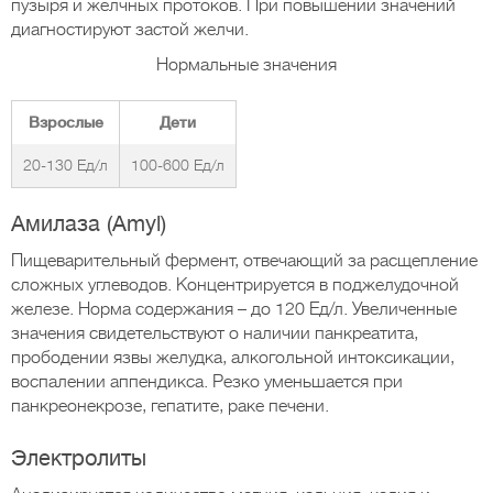
пузыря и желчных протоков. При повышении значений
диагностируют застой желчи.
Нормальные значения
Взрослые
Дети
20-130 Ед/л
100-600 Ед/л
Амилаза (Amyl)
Пищеварительный фермент, отвечающий за расщепление
сложных углеводов. Концентрируется в поджелудочной
железе. Норма содержания – до 120 Ед/л. Увеличенные
значения свидетельствуют о наличии панкреатита,
прободении язвы желудка, алкогольной интоксикации,
воспалении аппендикса. Резко уменьшается при
панкреонекрозе, гепатите, раке печени.
Электролиты