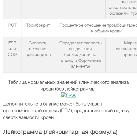
значения
онкогематоло
болезням, туб
PCT
Тромбокрит
Процентное отношение тромбоцитарн
к объему крови
ESR
Скорость
Определяет скорость
Марке
или
оседания
разделения
воспалите
СОЭ
эритроцитов
биожидкости на
процес
плазму и форменные
элементы
Таблица нормальных значений клинического анализа
крови (без лейкограммы)
Дополнительно в бланке может быть указан
протромбиновый индекс (ПТИ), представляющий оценку
свертываемости крови.
Лейкограмма (лейкоцитарная формула)