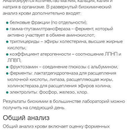
Анализируется количество магния, кальция, калия и
натрия в организме. В развернутый биохимический
анализ крови дополнительно входят:
белковые фракции (по отдельности);
гамма-глутамилтрансфераза – фермент, который
активно участвует в обмене аминокислот;
триглицериды – эфиры холестерина, высшие жирные
кислоты;
коэффициент атерогенности – соотношение ЛПНП и
ЛПВП;
фруктозамин – соединение глюкозы с альбумином;
ферменты: лактатдегидрогеназа для расщепления
молочной кислоты, липаза, расщепляющая жиры,
холинэстераза для расщепления эфиров холина;
электролиты: фосфор, железо, хлор.
Результаты биохимии в большинстве лабораторий можно
получить на следующий день.
Общий анализ
Общий анализ крови включает оценку форменных