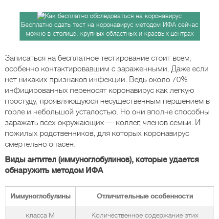
Бесплатно сдать тест на коронавирус методом ИФА сейчас
можно в столице, крупных областных и краевых центрах
Записаться на бесплатное тестирование стоит всем,
особенно контактировавшим с зараженными. Даже если
нет никаких признаков инфекции. Ведь около 70%
инфицированных переносят коронавирус как легкую
простуду, проявляющуюся несущественным першением в
горле и небольшой усталостью. Но они вполне способны
заражать всех окружающих — коллег, членов семьи. И
пожилых родственников, для которых коронавирус
смертельно опасен.
Виды антител (иммуноглобулинов), которые удается
обнаружить методом ИФА
Иммуноглобулины
Отличительные особенности
класса М
Количественное содержание этих