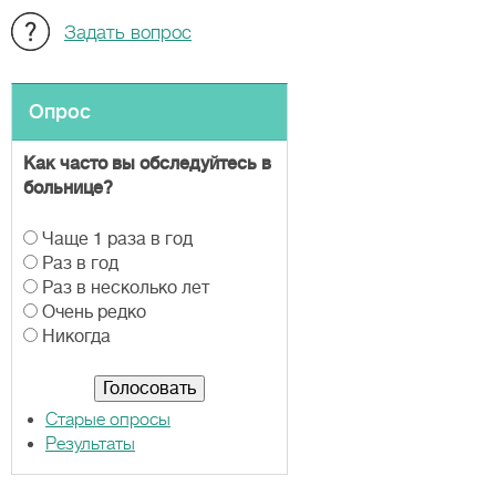
Задать вопрос
Опрос
Как часто вы обследуйтесь в
больнице?
В
Чаще 1 раза в год
а
Раз в год
р
Раз в несколько лет
и
Очень редко
а
Никогда
н
т
ы
Старые опросы
Результаты