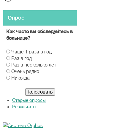
Опрос
Как часто вы обследуйтесь в
больнице?
В
Чаще 1 раза в год
а
Раз в год
р
Раз в несколько лет
и
Очень редко
а
Никогда
н
т
ы
Старые опросы
Результаты