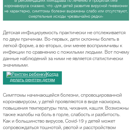
В рекомендациях Минздрава по лечению и профилактике
коронавируса сказано, что «для детей развитие вирусной пневмонии
не характерно, симптомы болезни выражены слабо или отсутствуют,
смертельные исходы чрезвычайно редки»
Детская инфицируемость практически не отслеживается
по двум причинам. Во-первых, дети склонны болеть в
легкой форме, а во-вторых, они менее восприимчивы к
инфекции по сравнению с пожилыми людьми. Вот почему
данные наблюдений за ними не является статистически
значимыми.
Когда
делать рентген детям
Симптомы начинающейся болезни, спровоцированной
коронавирусом, у детей проявляются в виде насморка,
повышения температуры тела, чихания, кашля. Возможны
также жалобы на боль в горле, слабость и разбитость.
Как и большинство вирусов, Covid-19 у детей может
сопровождаться тошнотой, рвотой и расстройством