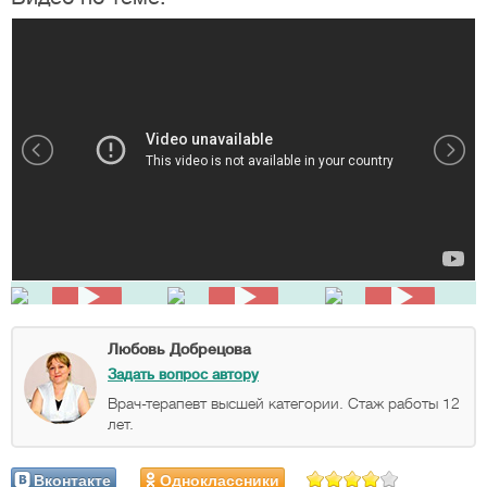
Любовь Добрецова
Задать вопрос автору
Врач-терапевт высшей категории. Стаж работы 12
лет.
Вконтакте
Одноклассники