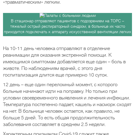
«травматическим» легким.
В стационар отправляют пациентов с подозрением на ТОРС –
тяжелый острый респираторный синдром; в больнице их часто
приходится подключать к аппарату искусственной вентиляции легких
На 10-11 день человека отправляют в отделение
реанимации для оказания экстренной помощи. К
имеющимся симптомам добавляется еще один – боль в
животе. По наблюдениям врачей, с этого дня
госпитализация длится еще примерно 10 суток.
12 день – еще один переломный момент, с которого
больные начинают идти на поправку. Но только при
условии своевременного выявления и лечения инфекции.
Температура постепенно падает, кашель и насморк сходят
на нет. В больнице человек остается, как правило, не
больше 5 дней. То есть общая продолжительность
заболевания составляет в среднем 2.5 недели.
Характерным признаком Covid-19 служит также